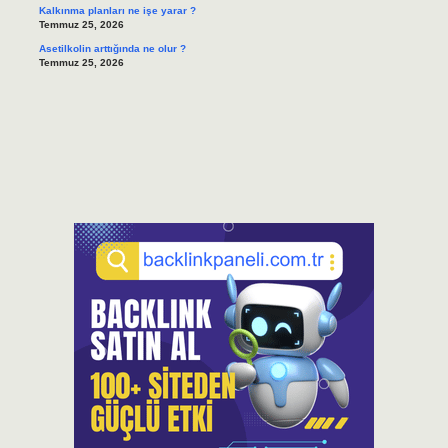
Kalkınma planları ne işe yarar ?
Temmuz 25, 2026
Asetilkolin arttığında ne olur ?
Temmuz 25, 2026