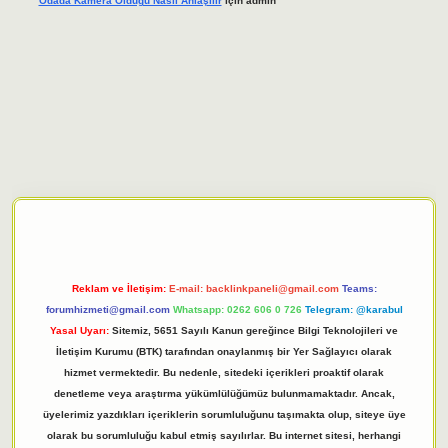
Odada Kamera Oldugu Nasıl Anlaşılır
için
admin
iriş adresi
tulipbett.net
Reklam ve İletişim:
E-mail:
backlinkpaneli@gmail.com
Teams:
forumhizmeti@gmail.com
Whatsapp: 0262 606 0 726
Telegram: @karabul
Yasal Uyarı:
Sitemiz, 5651 Sayılı Kanun gereğince Bilgi Teknolojileri ve
İletişim Kurumu (BTK) tarafından onaylanmış bir Yer Sağlayıcı olarak
hizmet vermektedir. Bu nedenle, sitedeki içerikleri proaktif olarak
denetleme veya araştırma yükümlülüğümüz bulunmamaktadır. Ancak,
üyelerimiz yazdıkları içeriklerin sorumluluğunu taşımakta olup, siteye üye
olarak bu sorumluluğu kabul etmiş sayılırlar. Bu internet sitesi, herhangi