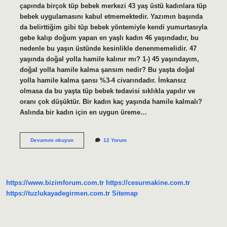
çapında birçok tüp bebek merkezi 43 yaş üstü kadınlara tüp
bebek uygulamasını kabul etmemektedir. Yazımın başında
da belirttiğim gibi tüp bebek yöntemiyle kendi yumurtasıyla
gebe kalıp doğum yapan en yaşlı kadın 46 yaşındadır, bu
nedenle bu yaşın üstünde kesinlikle denenmemelidir. 47
yaşında doğal yolla hamile kalınır mı? 1-) 45 yaşındayım,
doğal yolla hamile kalma şansım nedir? Bu yaşta doğal
yolla hamile kalma şansı %3-4 civarındadır. İmkansız
olmasa da bu yaşta tüp bebek tedavisi sıklıkla yapılır ve
oranı çok düşüktür. Bir kadın kaç yaşında hamile kalmalı?
Aslında bir kadın için en uygun üreme…
Kadınlarda
Devamını okuyun
12 Yorum
Doğurganlık
Kaç
Yaşında
Biter
https://www.bizimforum.com.tr
https://cesurmakine.com.tr
https://tuzlukayadegirmen.com.tr
Sitemap