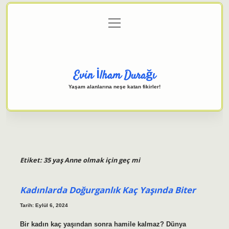
menüyü
Anasayfa
Gizlilik Politikası
Yasal Uyarı
aç
Hakkımızda
Evin İlham Durağı
Yaşam alanlarına neşe katan fikirler!
Etiket:
35 yaş Anne olmak için geç mi
Kadınlarda Doğurganlık Kaç Yaşında Biter
Tarih: Eylül 6, 2024
Bir kadın kaç yaşından sonra hamile kalmaz? Dünya