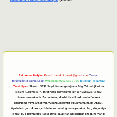
Odada Kamera Oldugu Nasıl Anlaşılır
için
admin
 giriş adresi
tulipbett.net
Reklam ve İletişim:
E-mail:
backlinkpaneli@gmail.com
Teams:
forumhizmeti@gmail.com
Whatsapp: 0262 606 0 726
Telegram: @karabul
Yasal Uyarı:
Sitemiz, 5651 Sayılı Kanun gereğince Bilgi Teknolojileri ve
İletişim Kurumu (BTK) tarafından onaylanmış bir Yer Sağlayıcı olarak
hizmet vermektedir. Bu nedenle, sitedeki içerikleri proaktif olarak
denetleme veya araştırma yükümlülüğümüz bulunmamaktadır. Ancak,
üyelerimiz yazdıkları içeriklerin sorumluluğunu taşımakta olup, siteye üye
olarak bu sorumluluğu kabul etmiş sayılırlar. Bu internet sitesi, herhangi