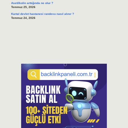
Asetilkolin arttığında ne olur ?
Temmuz 25, 2026
Kartal devlet hastanesi randevu nasıl alınır ?
Temmuz 24, 2026