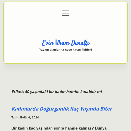
menüyü
Anasayfa
Gizlilik Politikası
Yasal Uyarı
aç
Hakkımızda
Evin İlham Durağı
Yaşam alanlarına neşe katan fikirler!
Etiket:
50 yaşındaki bir kadın hamile kalabilir mi
Kadınlarda Doğurganlık Kaç Yaşında Biter
Tarih: Eylül 6, 2024
Bir kadın kaç yaşından sonra hamile kalmaz? Dünya