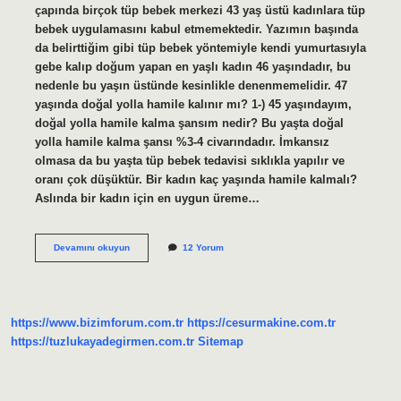
çapında birçok tüp bebek merkezi 43 yaş üstü kadınlara tüp
bebek uygulamasını kabul etmemektedir. Yazımın başında
da belirttiğim gibi tüp bebek yöntemiyle kendi yumurtasıyla
gebe kalıp doğum yapan en yaşlı kadın 46 yaşındadır, bu
nedenle bu yaşın üstünde kesinlikle denenmemelidir. 47
yaşında doğal yolla hamile kalınır mı? 1-) 45 yaşındayım,
doğal yolla hamile kalma şansım nedir? Bu yaşta doğal
yolla hamile kalma şansı %3-4 civarındadır. İmkansız
olmasa da bu yaşta tüp bebek tedavisi sıklıkla yapılır ve
oranı çok düşüktür. Bir kadın kaç yaşında hamile kalmalı?
Aslında bir kadın için en uygun üreme…
Kadınlarda
Devamını okuyun
12 Yorum
Doğurganlık
Kaç
Yaşında
Biter
https://www.bizimforum.com.tr
https://cesurmakine.com.tr
https://tuzlukayadegirmen.com.tr
Sitemap