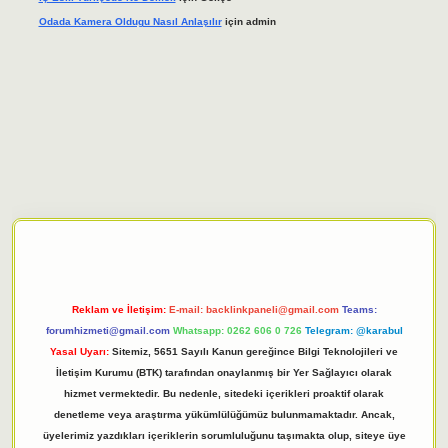
Odada Kamera Oldugu Nasıl Anlaşılır
için
admin
iriş adresi
tulipbett.net
Reklam ve İletişim:
E-mail:
backlinkpaneli@gmail.com
Teams:
forumhizmeti@gmail.com
Whatsapp: 0262 606 0 726
Telegram: @karabul
Yasal Uyarı:
Sitemiz, 5651 Sayılı Kanun gereğince Bilgi Teknolojileri ve
İletişim Kurumu (BTK) tarafından onaylanmış bir Yer Sağlayıcı olarak
hizmet vermektedir. Bu nedenle, sitedeki içerikleri proaktif olarak
denetleme veya araştırma yükümlülüğümüz bulunmamaktadır. Ancak,
üyelerimiz yazdıkları içeriklerin sorumluluğunu taşımakta olup, siteye üye