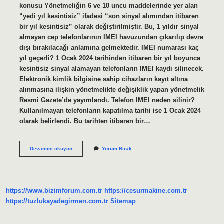
konusu Yönetmeliğin 6 ve 10 uncu maddelerinde yer alan
“yedi yıl kesintisiz” ifadesi “son sinyal alımından itibaren
bir yıl kesintisiz” olarak değiştirilmiştir. Bu, 1 yıldır sinyal
almayan cep telefonlarının IMEI havuzundan çıkarılıp devre
dışı bırakılacağı anlamına gelmektedir. IMEI numarası kaç
yıl geçerli? 1 Ocak 2024 tarihinden itibaren bir yıl boyunca
kesintisiz sinyal alamayan telefonların IMEI kaydı silinecek.
Elektronik kimlik bilgisine sahip cihazların kayıt altına
alınmasına ilişkin yönetmelikte değişiklik yapan yönetmelik
Resmi Gazete’de yayımlandı. Telefon IMEI neden silinir?
Kullanılmayan telefonların kapatılma tarihi ise 1 Ocak 2024
olarak belirlendi. Bu tarihten itibaren bir…
Imei
Devamını okuyun
Yorum Bırak
Ne
Zaman
Siliniyor
https://www.bizimforum.com.tr
https://cesurmakine.com.tr
https://tuzlukayadegirmen.com.tr
Sitemap