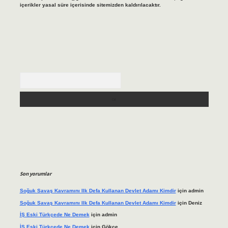
içerikler yasal süre içerisinde sitemizden kaldırılacaktır.
Arama
Son yorumlar
Soğuk Savaş Kavramını Ilk Defa Kullanan Devlet Adamı Kimdir
için
admin
Soğuk Savaş Kavramını Ilk Defa Kullanan Devlet Adamı Kimdir
için
Deniz
İŞ Eski Türkçede Ne Demek
için
admin
İŞ Eski Türkçede Ne Demek
için
Gökçe