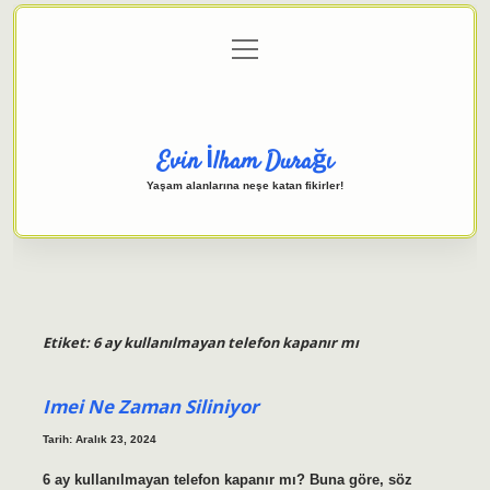
menüyü
Anasayfa
Gizlilik Politikası
Yasal Uyarı
aç
Hakkımızda
Evin İlham Durağı
Yaşam alanlarına neşe katan fikirler!
Etiket:
6 ay kullanılmayan telefon kapanır mı
Imei Ne Zaman Siliniyor
Tarih: Aralık 23, 2024
6 ay kullanılmayan telefon kapanır mı? Buna göre, söz