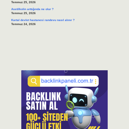
Temmuz 25, 2026
Asetilkolin arttığında ne olur ?
Temmuz 25, 2026
Kartal devlet hastanesi randevu nasıl alınır ?
Temmuz 24, 2026