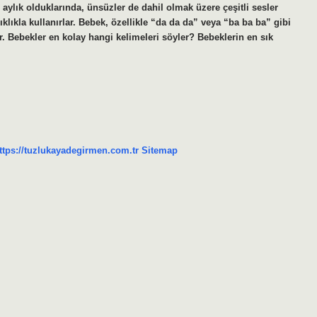
ı aylık olduklarında, ünsüzler de dahil olmak üzere çeşitli sesler
 sıklıkla kullanırlar. Bebek, özellikle “da da da” veya “ba ba ba” gibi
r. Bebekler en kolay hangi kelimeleri söyler? Bebeklerin en sık
ttps://tuzlukayadegirmen.com.tr
Sitemap