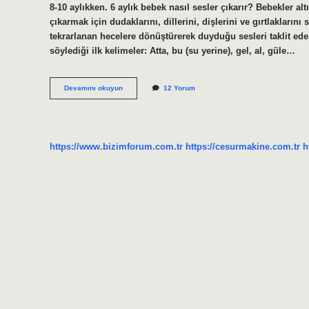
8-10 aylıkken. 6 aylık bebek nasıl sesler çıkarır? Bebekler alt
çıkarmak için dudaklarını, dillerini, dişlerini ve gırtlaklarını
tekrarlanan hecelere dönüştürerek duyduğu sesleri taklit ede
söylediği ilk kelimeler: Atta, bu (su yerine), gel, al, güle…
6
Devamını okuyun
12 Yorum
Aylık
Bebek
Hangi
Kelimeleri
Söyleyebilir
https://www.bizimforum.com.tr
https://cesurmakine.com.tr
h