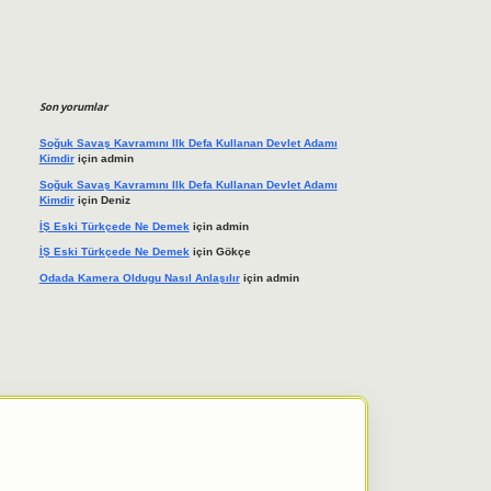
Son yorumlar
Soğuk Savaş Kavramını Ilk Defa Kullanan Devlet Adamı
Kimdir
için
admin
Soğuk Savaş Kavramını Ilk Defa Kullanan Devlet Adamı
Kimdir
için
Deniz
İŞ Eski Türkçede Ne Demek
için
admin
İŞ Eski Türkçede Ne Demek
için
Gökçe
Odada Kamera Oldugu Nasıl Anlaşılır
için
admin