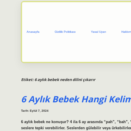
Anasayfa
Gizlilik Politikası
Yasal Uyarı
Hakkım
Etiket:
6 aylık bebek neden dilini çıkarır
6 Aylık Bebek Hangi Kelim
Tarih: Eylül 7, 2024
6 aylık bebek ne konuşur? 4 ila 6 ay arasında “pah”, “bah”, “p
seslere tepki verebilirler. Seslerden gülebilir veya ürkebilirle