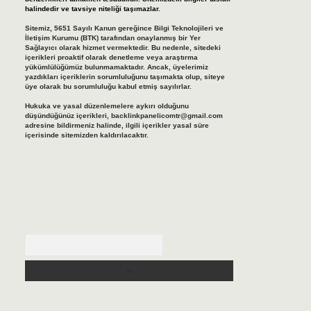
halindedir ve tavsiye niteliği taşımazlar.
Sitemiz, 5651 Sayılı Kanun gereğince Bilgi Teknolojileri ve
İletişim Kurumu (BTK) tarafından onaylanmış bir Yer
Sağlayıcı olarak hizmet vermektedir. Bu nedenle, sitedeki
içerikleri proaktif olarak denetleme veya araştırma
yükümlülüğümüz bulunmamaktadır. Ancak, üyelerimiz
yazdıkları içeriklerin sorumluluğunu taşımakta olup, siteye
üye olarak bu sorumluluğu kabul etmiş sayılırlar.
Hukuka ve yasal düzenlemelere aykırı olduğunu
düşündüğünüz içerikleri,
backlinkpanelicomtr@gmail.com
adresine bildirmeniz halinde, ilgili içerikler yasal süre
içerisinde sitemizden kaldırılacaktır.
Arama