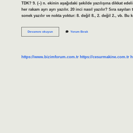
TDK? 9. (–) n. ekinin aşağıdaki şekilde yazılışına dikkat edeli
her rakam ayrı ayrı yazılır. 20 inci nasıl yazılır? Sıra sayıl
sonek yazılır ve nokta yoktur: 8. değil 8., 2. değil 2., vb. Bu
25
Devamını okuyun
Yorum Bırak
Inci
Nasil
Yazilir
https://www.bizimforum.com.tr
https://cesurmakine.com.tr
h