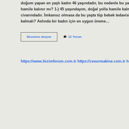
doğum yapan en yaşlı kadın 46 yaşındadır, bu nedenle bu ya
hamile kalınır mı? 1-) 45 yaşındayım, doğal yolla hamile ka
civarındadır. İmkansız olmasa da bu yaşta tüp bebek tedavisi 
kalmalı? Aslında bir kadın için en uygun üreme…
Kadınlarda
Devamını okuyun
12 Yorum
Doğurganlık
Kaç
Yaşında
Biter
https://www.bizimforum.com.tr
https://cesurmakine.com.tr
h