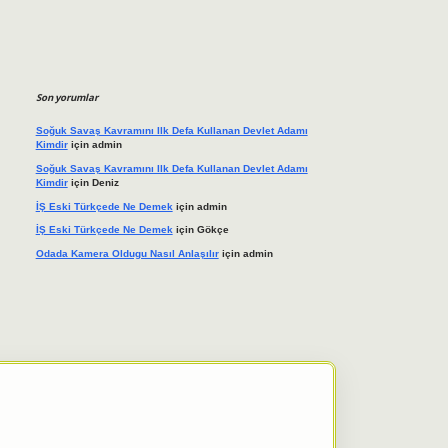
Son yorumlar
Soğuk Savaş Kavramını Ilk Defa Kullanan Devlet Adamı
Kimdir
için
admin
Soğuk Savaş Kavramını Ilk Defa Kullanan Devlet Adamı
Kimdir
için
Deniz
İŞ Eski Türkçede Ne Demek
için
admin
İŞ Eski Türkçede Ne Demek
için
Gökçe
Odada Kamera Oldugu Nasıl Anlaşılır
için
admin