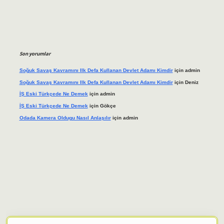
Son yorumlar
Soğuk Savaş Kavramını Ilk Defa Kullanan Devlet Adamı Kimdir
için
admin
Soğuk Savaş Kavramını Ilk Defa Kullanan Devlet Adamı Kimdir
için
Deniz
İŞ Eski Türkçede Ne Demek
için
admin
İŞ Eski Türkçede Ne Demek
için
Gökçe
Odada Kamera Oldugu Nasıl Anlaşılır
için
admin
iş adresi
tulipbett.net