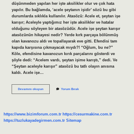
düşünmeden yapılan her işte aksilikler olur ve çok hata
yapılır. Bu bağlamda, ‘acele şeytanın işidir’ sözü bu gibi
durumlarda sıklıkla kullanılır. Atasözü: Acele et, şeytan işe
karışır; Aceleyle yaptığımız her işte aksilikler ve hatalar
olduğunu söyleyen bir atasözüdür. Acele işe şeytan karışır
atasözünün hikayesi nedir? Yerde kırk parçaya bölünmüş
olan kavanozu aldı ve topallayarak eve gitti. Efendisi tam
kapıda karşısına çıkmayacak mıydı?! “Oğlum, bu ne?”
Köle, efendisine kavanozun kırık parçalarını gösterdi ve
şöyle dedi: “Acelem vardı, şeytan işime karıştı,” dedi. Ve
“Şeytan aceleyle karışır” atasözü bu tatlı olayın anısına
kaldı. Acele işe…
Acele
Devamını okuyun
Yorum Bırak
Işe
Şeytan
Karışır
Ne
Zaman
https://www.bizimforum.com.tr
https://cesurmakine.com.tr
Kullanılır
https://tuzlukayadegirmen.com.tr
Sitemap