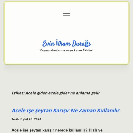
menüyü
Anasayfa
Gizlilik Politikası
Yasal Uyarı
aç
Hakkımızda
Evin İlham Durağı
Yaşam alanlarına neşe katan fikirler!
Etiket:
Acele giden ecele gider ne anlama gelir
Acele Işe Şeytan Karışır Ne Zaman Kullanılır
Tarih: Eylül 28, 2024
Acele işe şeytan karışır nerede kullanılır? Hızlı ve