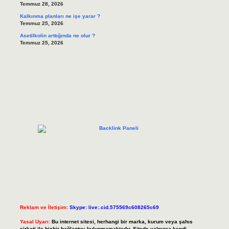
Temmuz 28, 2026
Kalkınma planları ne işe yarar ?
Temmuz 25, 2026
Asetilkolin arttığında ne olur ?
Temmuz 25, 2026
Reklam ve İletişim:
Skype: live:.cid.575569c608265c69
Yasal Uyarı:
Bu internet sitesi, herhangi bir marka, kurum veya şahıs
şirketi ile hiçbir bağlantısı bulunmamaktadır. Sitede yalnızca kendi