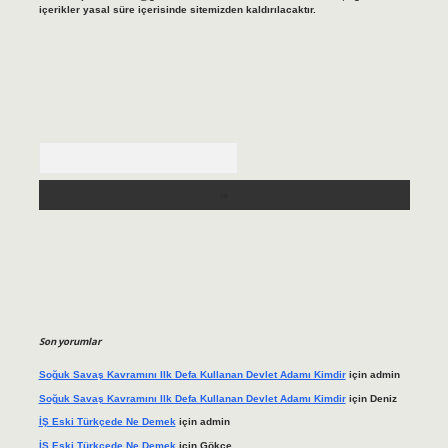
içerikler yasal süre içerisinde sitemizden kaldırılacaktır.
Arama
Son yorumlar
Soğuk Savaş Kavramını Ilk Defa Kullanan Devlet Adamı Kimdir
için
admin
Soğuk Savaş Kavramını Ilk Defa Kullanan Devlet Adamı Kimdir
için
Deniz
İŞ Eski Türkçede Ne Demek
için
admin
İŞ Eski Türkçede Ne Demek
için
Gökçe