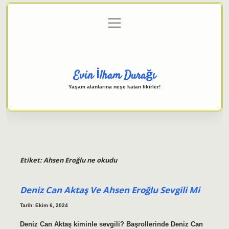
menüyü
Anasayfa
Gizlilik Politikası
Yasal Uyarı
aç
Hakkımızda
Evin İlham Durağı
Yaşam alanlarına neşe katan fikirler!
Etiket:
Ahsen Eroğlu ne okudu
Deniz Can Aktaş Ve Ahsen Eroğlu Sevgili Mi
Tarih: Ekim 6, 2024
Deniz Can Aktaş kiminle sevgili? Başrollerinde Deniz Can