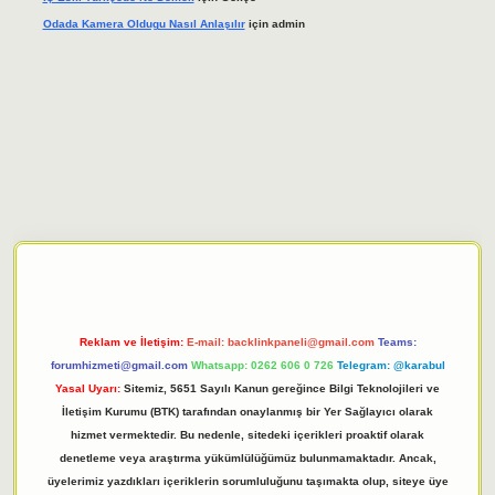
Odada Kamera Oldugu Nasıl Anlaşılır
için
admin
iriş adresi
tulipbett.net
Reklam ve İletişim:
E-mail:
backlinkpaneli@gmail.com
Teams:
forumhizmeti@gmail.com
Whatsapp: 0262 606 0 726
Telegram: @karabul
Yasal Uyarı:
Sitemiz, 5651 Sayılı Kanun gereğince Bilgi Teknolojileri ve
İletişim Kurumu (BTK) tarafından onaylanmış bir Yer Sağlayıcı olarak
hizmet vermektedir. Bu nedenle, sitedeki içerikleri proaktif olarak
denetleme veya araştırma yükümlülüğümüz bulunmamaktadır. Ancak,
üyelerimiz yazdıkları içeriklerin sorumluluğunu taşımakta olup, siteye üye