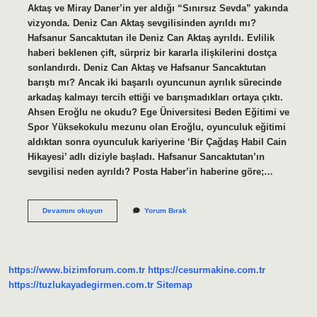
Aktaş ve Miray Daner’in yer aldığı “Sınırsız Sevda” yakında
vizyonda. Deniz Can Aktaş sevgilisinden ayrıldı mı?
Hafsanur Sancaktutan ile Deniz Can Aktaş ayrıldı. Evlilik
haberi beklenen çift, sürpriz bir kararla ilişkilerini dostça
sonlandırdı. Deniz Can Aktaş ve Hafsanur Sancaktutan
barıştı mı? Ancak iki başarılı oyuncunun ayrılık sürecinde
arkadaş kalmayı tercih ettiği ve barışmadıkları ortaya çıktı.
Ahsen Eroğlu ne okudu? Ege Üniversitesi Beden Eğitimi ve
Spor Yüksekokulu mezunu olan Eroğlu, oyunculuk eğitimi
aldıktan sonra oyunculuk kariyerine ‘Bir Çağdaş Habil Cain
Hikayesi’ adlı diziyle başladı. Hafsanur Sancaktutan’ın
sevgilisi neden ayrıldı? Posta Haber’in haberine göre;…
Deniz
Devamını okuyun
Yorum Bırak
Can
Aktaş
Ve
Ahsen
Eroğlu
https://www.bizimforum.com.tr
https://cesurmakine.com.tr
Sevgili
Mi
https://tuzlukayadegirmen.com.tr
Sitemap