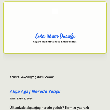
menüyü
Anasayfa
Gizlilik Politikası
Yasal Uyarı
aç
Hakkımızda
Evin İlham Durağı
Yaşam alanlarına neşe katan fikirler!
Etiket:
Akçaağaç nasıl ekilir
Akça Ağaç Nerede Yetişir
Tarih: Ekim 8, 2024
Ülkemizde akçaağaç nerede yetişir? Kırmızı yapraklı