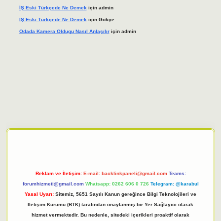
İŞ Eski Türkçede Ne Demek
için
admin
İŞ Eski Türkçede Ne Demek
için
Gökçe
Odada Kamera Oldugu Nasıl Anlaşılır
için
admin
iriş adresi
tulipbett.net
Reklam ve İletişim:
E-mail:
backlinkpaneli@gmail.com
Teams:
forumhizmeti@gmail.com
Whatsapp: 0262 606 0 726
Telegram: @karabul
Yasal Uyarı:
Sitemiz, 5651 Sayılı Kanun gereğince Bilgi Teknolojileri ve
İletişim Kurumu (BTK) tarafından onaylanmış bir Yer Sağlayıcı olarak
hizmet vermektedir. Bu nedenle, sitedeki içerikleri proaktif olarak