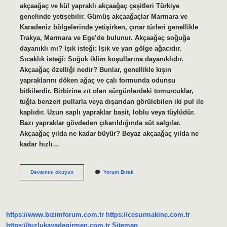
akçaağaç ve kül yapraklı akçaağaç çeşitleri Türkiye
genelinde yetişebilir. Gümüş akçaağaçlar Marmara ve
Karadeniz bölgelerinde yetişirken, çınar türleri genellikle
Trakya, Marmara ve Ege’de bulunur. Akçaağaç soğuğa
dayanıklı mı? Işık isteği: Işık ve yarı gölge ağacıdır.
Sıcaklık isteği: Soğuk iklim koşullarına dayanıklıdır.
Akçaağaç özelliği nedir? Bunlar, genellikle kışın
yapraklarını döken ağaç ve çalı formunda odunsu
bitkilerdir. Birbirine zıt olan sürgünlerdeki tomurcuklar,
tuğla benzeri pullarla veya dışarıdan görülebilen iki pul ile
kaplıdır. Uzun saplı yapraklar basit, loblu veya tüylüdür.
Bazı yapraklar gövdeden çıkarıldığında süt salgılar.
Akçaağaç yılda ne kadar büyür? Beyaz akçaağaç yılda ne
kadar hızlı…
Akça
Devamını okuyun
Yorum Bırak
Ağaç
Nerede
Yetişir
https://www.bizimforum.com.tr
https://cesurmakine.com.tr
https://tuzlukayadegirmen.com.tr
Sitemap