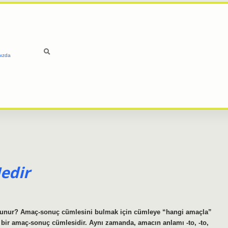
ızda
edir
lunur? Amaç-sonuç cümlesini bulmak için cümleye “hangi amaçla”
 bir amaç-sonuç cümlesidir. Aynı zamanda, amacın anlamı -to, -to,