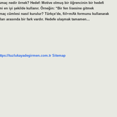
r. Amaç nedir örnek? Hedef: Motive olmuş bir öğrencinin bir hedefi
i en iyi şekilde kullanır. Örneğin: “Bir fen lisesine gitmek
 Amaç cümlesi nasıl kurulur? Türkçe’de, fiil+mAk formunu kullanarak
mları arasında bir fark vardır. Hedefe ulaşmak tamamen…
ttps://tuzlukayadegirmen.com.tr
Sitemap