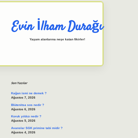
Evin İlham Durağı
Yaşam alanlarına neşe katan fikirler!
Sidebar
elexbet giriş adresi
tulipbett.n
Son Yazılar
Kağan ismi ne demek ?
Ağustos 7, 2026
Blütenitsa sos nedir ?
Ağustos 6, 2026
Koruk yıldızı nedir ?
Ağustos 5, 2026
Avanslar SGK primine tabi midir ?
Ağustos 4, 2026