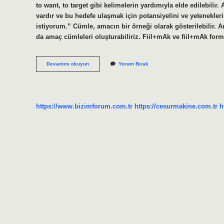
to want, to target gibi kelimelerin yardımıyla elde edilebili
vardır ve bu hedefe ulaşmak için potansiyelini ve yeteneklerin
istiyorum.” Cümle, amacın bir örneği olarak gösterilebilir.
da amaç cümleleri oluşturabiliriz. Fiil+mAk ve fiil+mAk for
Amaç
Devamını okuyun
Yorum Bırak
Bildiren
Cümleler
Nedir
https://www.bizimforum.com.tr
https://cesurmakine.com.tr
h