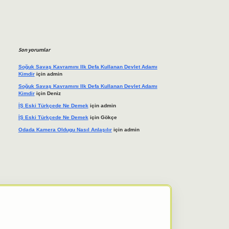
Son yorumlar
Soğuk Savaş Kavramını Ilk Defa Kullanan Devlet Adamı
Kimdir
için
admin
Soğuk Savaş Kavramını Ilk Defa Kullanan Devlet Adamı
Kimdir
için
Deniz
İŞ Eski Türkçede Ne Demek
için
admin
İŞ Eski Türkçede Ne Demek
için
Gökçe
Odada Kamera Oldugu Nasıl Anlaşılır
için
admin