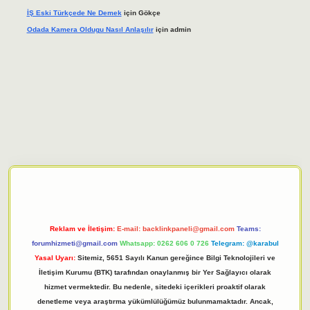
İŞ Eski Türkçede Ne Demek
için
Gökçe
Odada Kamera Oldugu Nasıl Anlaşılır
için
admin
giriş adresi
tulipbett.net
Reklam ve İletişim:
E-mail:
backlinkpaneli@gmail.com
Teams:
forumhizmeti@gmail.com
Whatsapp: 0262 606 0 726
Telegram: @karabul
Yasal Uyarı:
Sitemiz, 5651 Sayılı Kanun gereğince Bilgi Teknolojileri ve
İletişim Kurumu (BTK) tarafından onaylanmış bir Yer Sağlayıcı olarak
hizmet vermektedir. Bu nedenle, sitedeki içerikleri proaktif olarak
denetleme veya araştırma yükümlülüğümüz bulunmamaktadır. Ancak,