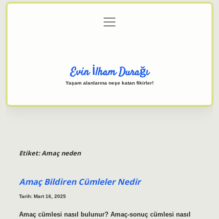
menüyü
Anasayfa
Gizlilik Politikası
Yasal Uyarı
aç
Hakkımızda
Evin İlham Durağı
Yaşam alanlarına neşe katan fikirler!
Etiket:
Amaç neden
Amaç Bildiren Cümleler Nedir
Tarih: Mart 16, 2025
Amaç cümlesi nasıl bulunur? Amaç-sonuç cümlesi nasıl