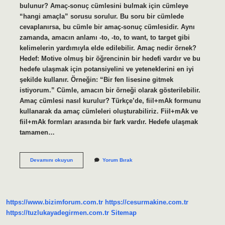
bulunur? Amaç-sonuç cümlesini bulmak için cümleye
“hangi amaçla” sorusu sorulur. Bu soru bir cümlede
cevaplanırsa, bu cümle bir amaç-sonuç cümlesidir. Aynı
zamanda, amacın anlamı -to, -to, to want, to target gibi
kelimelerin yardımıyla elde edilebilir. Amaç nedir örnek?
Hedef: Motive olmuş bir öğrencinin bir hedefi vardır ve bu
hedefe ulaşmak için potansiyelini ve yeteneklerini en iyi
şekilde kullanır. Örneğin: “Bir fen lisesine gitmek
istiyorum.” Cümle, amacın bir örneği olarak gösterilebilir.
Amaç cümlesi nasıl kurulur? Türkçe’de, fiil+mAk formunu
kullanarak da amaç cümleleri oluşturabiliriz. Fiil+mAk ve
fiil+mAk formları arasında bir fark vardır. Hedefe ulaşmak
tamamen…
Amaç
Devamını okuyun
Yorum Bırak
Bildiren
Cümleler
Nedir
https://www.bizimforum.com.tr
https://cesurmakine.com.tr
https://tuzlukayadegirmen.com.tr
Sitemap