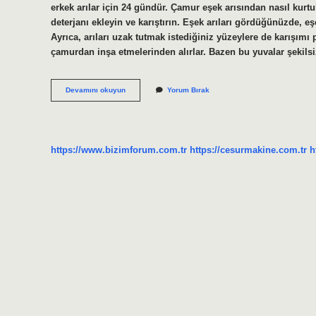
erkek arılar için 24 gündür. Çamur eşek arısından nasıl kur
deterjanı ekleyin ve karıştırın. Eşek arıları gördüğünüzde, eş
Ayrıca, arıları uzak tutmak istediğiniz yüzeylere de karışımı 
çamurdan inşa etmelerinden alırlar. Bazen bu yuvalar şekils
Çamur
Devamını okuyun
Yorum Bırak
Arısı
Yumurtası
Kaç
Günde
Çıkar
https://www.bizimforum.com.tr
https://cesurmakine.com.tr
h