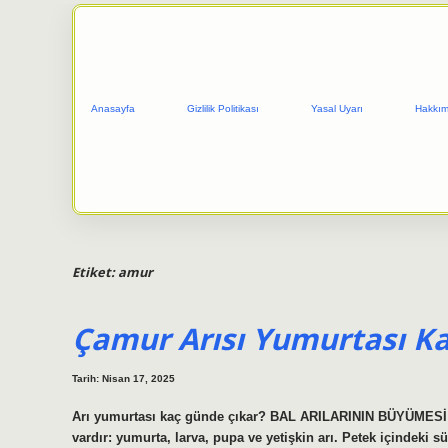
Anasayfa
Gizlilik Politikası
Yasal Uyarı
Hakkım
Etiket:
amur
Çamur Arısı Yumurtası K
Tarih: Nisan 17, 2025
Arı yumurtası kaç günde çıkar? BAL ARILARININ BÜYÜMESİ V
vardır: yumurta, larva, pupa ve yetişkin arı. Petek içindeki sü