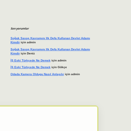
Son yorumlar
Soğuk Savaş Kavramını Ilk Defa Kullanan Devlet Adamı
Kimdir
için
admin
Soğuk Savaş Kavramını Ilk Defa Kullanan Devlet Adamı
Kimdir
için
Deniz
İŞ Eski Türkçede Ne Demek
için
admin
İŞ Eski Türkçede Ne Demek
için
Gökçe
Odada Kamera Oldugu Nasıl Anlaşılır
için
admin