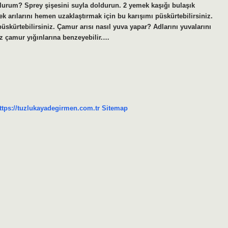
tulurum? Sprey şişesini suyla doldurun. 2 yemek kaşığı bulaşık
ek arılarını hemen uzaklaştırmak için bu karışımı püskürtebilirsiniz.
püskürtebilirsiniz. Çamur arısı nasıl yuva yapar? Adlarını yuvalarını
iz çamur yığınlarına benzeyebilir.…
ttps://tuzlukayadegirmen.com.tr
Sitemap