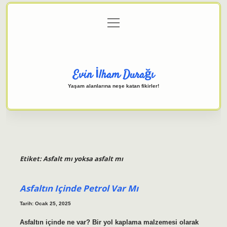
menüyü
Anasayfa
Gizlilik Politikası
Yasal Uyarı
aç
Hakkımızda
Evin İlham Durağı
Yaşam alanlarına neşe katan fikirler!
Etiket:
Asfalt mı yoksa asfalt mı
Asfaltın Içinde Petrol Var Mı
Tarih: Ocak 25, 2025
Asfaltın içinde ne var? Bir yol kaplama malzemesi olarak