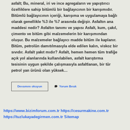
asfalt; Bu, mineral, iri ve ince agregaların ve yapıştırıcı
özelliklere sahip bitümlü bir bağlayıcının bir karışımıdır.
Bitümlü bağlayıcının içeriği, karışıma ve uygulamaya bağlı
olarak genellikle %3 ile %7 arasında değişir. Asfaltın ana
maddesi nedir? Asfaltın tanımı ve yapısı Asfalt, kum, çakıl,
çimento ve bitüm gibi malzemelerin bir karışımından
oluşur. Bu malzemeler bağlayıcı madde bitüm ile kaplanır.
Bitüm, petrolün damıtılmasıyla elde edilen kalın, viskoz bir
sıvıdır. Asfalt yakıt mıdır? Asfalt, hemen hemen tüm trafiğe
açık yol alanlarında kullanılabilen, asfalt karıştırma
tesisinin uygun şekilde çalışmasıyla asfaltlanan, bir tür
petrol yan ürünü olan yüksek…
Asfaltın
Devamını okuyun
Yorum Bırak
Içinde
Petrol
Var
Mı
https://www.bizimforum.com.tr
https://cesurmakine.com.tr
https://tuzlukayadegirmen.com.tr
Sitemap