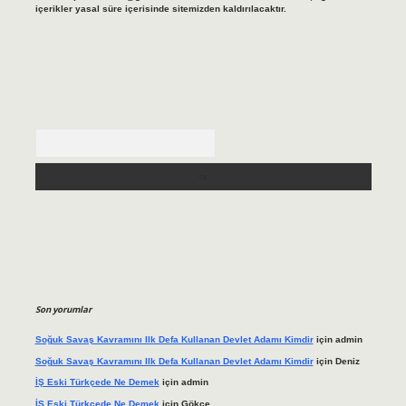
içerikler yasal süre içerisinde sitemizden kaldırılacaktır.
Arama
Son yorumlar
Soğuk Savaş Kavramını Ilk Defa Kullanan Devlet Adamı Kimdir
için
admin
Soğuk Savaş Kavramını Ilk Defa Kullanan Devlet Adamı Kimdir
için
Deniz
İŞ Eski Türkçede Ne Demek
için
admin
İŞ Eski Türkçede Ne Demek
için
Gökçe