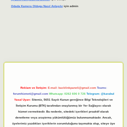
Odada Kamera Oldugu Nasıl Anlaşılır
için
admin
iriş adresi
tulipbett.net
Reklam ve İletişim:
E-mail:
backlinkpaneli@gmail.com
Teams:
forumhizmeti@gmail.com
Whatsapp: 0262 606 0 726
Telegram: @karabul
Yasal Uyarı:
Sitemiz, 5651 Sayılı Kanun gereğince Bilgi Teknolojileri ve
İletişim Kurumu (BTK) tarafından onaylanmış bir Yer Sağlayıcı olarak
hizmet vermektedir. Bu nedenle, sitedeki içerikleri proaktif olarak
denetleme veya araştırma yükümlülüğümüz bulunmamaktadır. Ancak,
üyelerimiz yazdıkları içeriklerin sorumluluğunu taşımakta olup, siteye üye