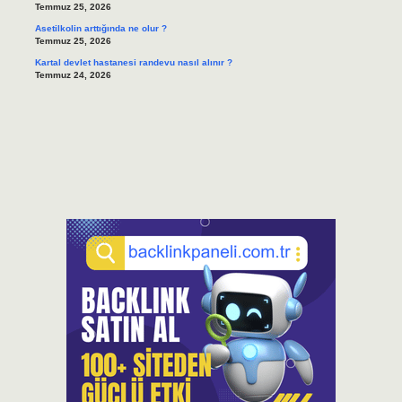
Temmuz 25, 2026
Asetilkolin arttığında ne olur ?
Temmuz 25, 2026
Kartal devlet hastanesi randevu nasıl alınır ?
Temmuz 24, 2026