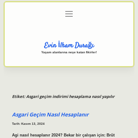
menüyü
Anasayfa
Gizlilik Politikası
Yasal Uyarı
aç
Hakkımızda
Evin İlham Durağı
Yaşam alanlarına neşe katan fikirler!
Etiket:
Asgari geçim indirimi hesaplama nasıl yapılır
Asgari Geçim Nasıl Hesaplanır
Tarih: Kasım 13, 2024
Agi nasıl hesaplanır 2024? Bekar bir çalışan için: Brüt