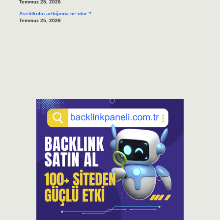
Temmuz 25, 2026
Asetilkolin arttığında ne olur ?
Temmuz 25, 2026