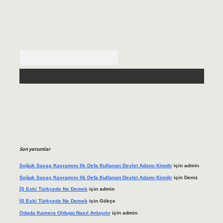
Arama
Son yorumlar
Soğuk Savaş Kavramını Ilk Defa Kullanan Devlet Adamı Kimdir
için
admin
Soğuk Savaş Kavramını Ilk Defa Kullanan Devlet Adamı Kimdir
için
Deniz
İŞ Eski Türkçede Ne Demek
için
admin
İŞ Eski Türkçede Ne Demek
için
Gökçe
Odada Kamera Oldugu Nasıl Anlaşılır
için
admin