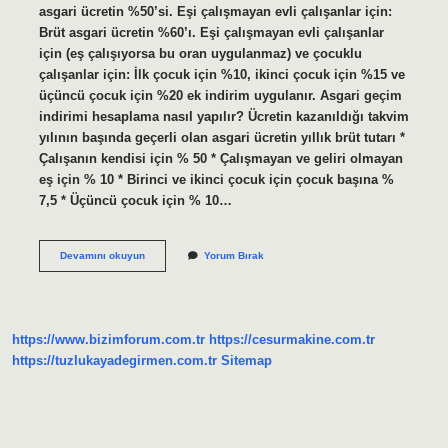
asgari ücretin %50’si. Eşi çalışmayan evli çalışanlar için:
Brüt asgari ücretin %60’ı. Eşi çalışmayan evli çalışanlar
için (eş çalışıyorsa bu oran uygulanmaz) ve çocuklu
çalışanlar için: İlk çocuk için %10, ikinci çocuk için %15 ve
üçüncü çocuk için %20 ek indirim uygulanır. Asgari geçim
indirimi hesaplama nasıl yapılır? Ücretin kazanıldığı takvim
yılının başında geçerli olan asgari ücretin yıllık brüt tutarı *
Çalışanın kendisi için % 50 * Çalışmayan ve geliri olmayan
eş için % 10 * Birinci ve ikinci çocuk için çocuk başına %
7,5 * Üçüncü çocuk için % 10…
Asgari
Devamını okuyun
Yorum Bırak
Geçim
Nasıl
Hesaplanır
https://www.bizimforum.com.tr
https://cesurmakine.com.tr
https://tuzlukayadegirmen.com.tr
Sitemap