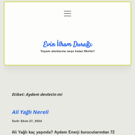
menüyü
Anasayfa
Gizlilik Politikası
Yasal Uyarı
aç
Hakkımızda
Evin İlham Durağı
Yaşam alanlarına neşe katan fikirler!
Etiket:
Aydem devletin mi
Ali Yağlı Nereli
Tarih: Ekim 27, 2024
Ali Yağlı kaç yaşında? Aydem Enerji kurucularından 72