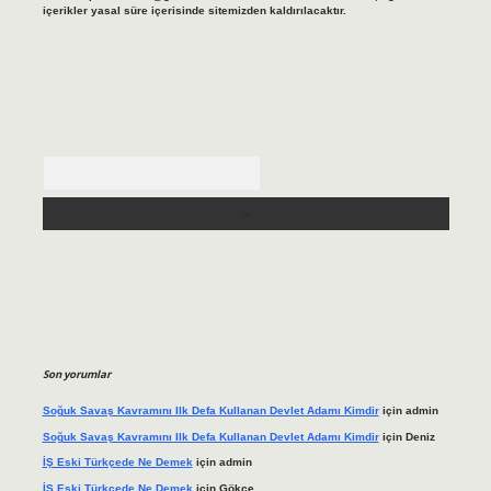
içerikler yasal süre içerisinde sitemizden kaldırılacaktır.
Arama
Son yorumlar
Soğuk Savaş Kavramını Ilk Defa Kullanan Devlet Adamı Kimdir
için
admin
Soğuk Savaş Kavramını Ilk Defa Kullanan Devlet Adamı Kimdir
için
Deniz
İŞ Eski Türkçede Ne Demek
için
admin
İŞ Eski Türkçede Ne Demek
için
Gökçe