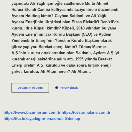
yaşındaki Ali Yağlı için öğle saatlerinde Müftü Ahmet
Hulusi Efendi Camisi külliyesinde taziye töreni düzenlendi.
Aydem Holding kimin? Ceyhan Saldanlı ve Ali Yağlı,
Aydem Enerji’nin ilk şirketi olan Elsan Elektrik’i Denizli’de
kurdu. İdris Küpeli kimdir? Küpeli, 2018 yılından bu yana
Aydem Enerji’nin İcra Kurulu Başkanı (CEO) ve Aydem
Yenilenebilir Enerji’nin Yönetim Kurulu Başkanı olarak
görev yapıyor. Bereket enerji kimin? Tümaş Mermer
A.Ş.’nin kurucu ortaklarından olan Saldanlı, Aydem A.Ş.’yi
kurarak enerji sektörüne adım attı. 1995 yılında Bereket
Enerji Üretim A.Ş. kuruldu ve daha sonra birçok enerji
şirketi kuruldu. Ali Altun nereli? Ali Altun…
Ali
Devamını okuyun
Yorum Bırak
Yağlı
Nereli
https://www.bizimforum.com.tr
https://cesurmakine.com.tr
https://tuzlukayadegirmen.com.tr
Sitemap