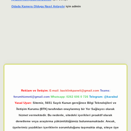
Odada Kamera Oldugu Nasıl Anlaşılır
için
admin
iriş adresi
tulipbett.net
Reklam ve İletişim:
E-mail:
backlinkpaneli@gmail.com
Teams:
forumhizmeti@gmail.com
Whatsapp: 0262 606 0 726
Telegram: @karabul
Yasal Uyarı:
Sitemiz, 5651 Sayılı Kanun gereğince Bilgi Teknolojileri ve
İletişim Kurumu (BTK) tarafından onaylanmış bir Yer Sağlayıcı olarak
hizmet vermektedir. Bu nedenle, sitedeki içerikleri proaktif olarak
denetleme veya araştırma yükümlülüğümüz bulunmamaktadır. Ancak,
üyelerimiz yazdıkları içeriklerin sorumluluğunu taşımakta olup, siteye üye