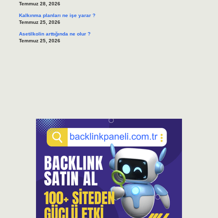
Temmuz 28, 2026
Kalkınma planları ne işe yarar ?
Temmuz 25, 2026
Asetilkolin arttığında ne olur ?
Temmuz 25, 2026