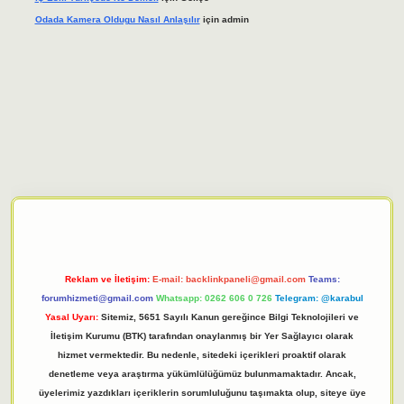
Odada Kamera Oldugu Nasıl Anlaşılır
için
admin
iriş adresi
tulipbett.net
Reklam ve İletişim:
E-mail:
backlinkpaneli@gmail.com
Teams:
forumhizmeti@gmail.com
Whatsapp: 0262 606 0 726
Telegram: @karabul
Yasal Uyarı:
Sitemiz, 5651 Sayılı Kanun gereğince Bilgi Teknolojileri ve
İletişim Kurumu (BTK) tarafından onaylanmış bir Yer Sağlayıcı olarak
hizmet vermektedir. Bu nedenle, sitedeki içerikleri proaktif olarak
denetleme veya araştırma yükümlülüğümüz bulunmamaktadır. Ancak,
üyelerimiz yazdıkları içeriklerin sorumluluğunu taşımakta olup, siteye üye