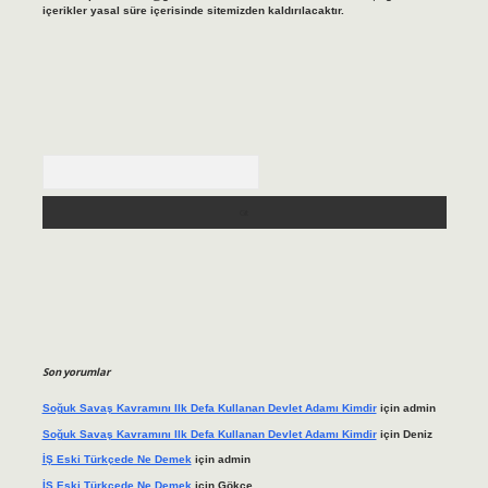
içerikler yasal süre içerisinde sitemizden kaldırılacaktır.
Arama
Son yorumlar
Soğuk Savaş Kavramını Ilk Defa Kullanan Devlet Adamı Kimdir
için
admin
Soğuk Savaş Kavramını Ilk Defa Kullanan Devlet Adamı Kimdir
için
Deniz
İŞ Eski Türkçede Ne Demek
için
admin
İŞ Eski Türkçede Ne Demek
için
Gökçe