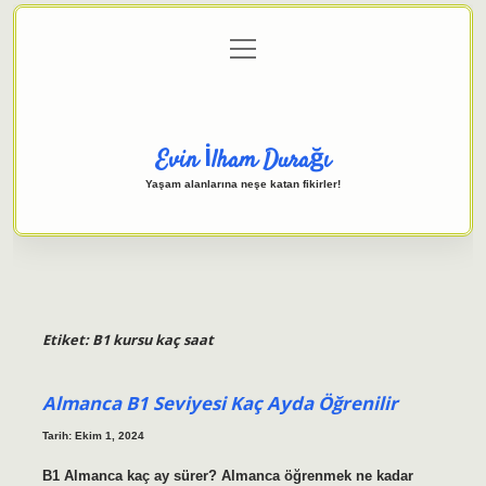
menüyü
Anasayfa
Gizlilik Politikası
Yasal Uyarı
aç
Hakkımızda
Evin İlham Durağı
Yaşam alanlarına neşe katan fikirler!
Etiket:
B1 kursu kaç saat
Almanca B1 Seviyesi Kaç Ayda Öğrenilir
Tarih: Ekim 1, 2024
B1 Almanca kaç ay sürer? Almanca öğrenmek ne kadar