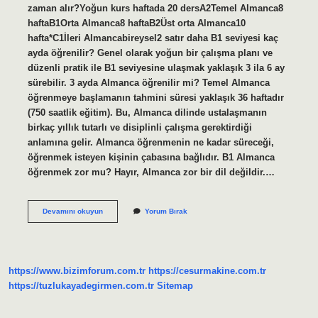
zaman alır?Yoğun kurs haftada 20 dersA2Temel Almanca8
haftaB1Orta Almanca8 haftaB2Üst orta Almanca10
hafta*C1İleri Almancabireysel2 satır daha B1 seviyesi kaç
ayda öğrenilir? Genel olarak yoğun bir çalışma planı ve
düzenli pratik ile B1 seviyesine ulaşmak yaklaşık 3 ila 6 ay
sürebilir. 3 ayda Almanca öğrenilir mi? Temel Almanca
öğrenmeye başlamanın tahmini süresi yaklaşık 36 haftadır
(750 saatlik eğitim). Bu, Almanca dilinde ustalaşmanın
birkaç yıllık tutarlı ve disiplinli çalışma gerektirdiği
anlamına gelir. Almanca öğrenmenin ne kadar süreceği,
öğrenmek isteyen kişinin çabasına bağlıdır. B1 Almanca
öğrenmek zor mu? Hayır, Almanca zor bir dil değildir.…
Almanca
Devamını okuyun
Yorum Bırak
B1
Seviyesi
Kaç
Ayda
Öğrenilir
https://www.bizimforum.com.tr
https://cesurmakine.com.tr
https://tuzlukayadegirmen.com.tr
Sitemap