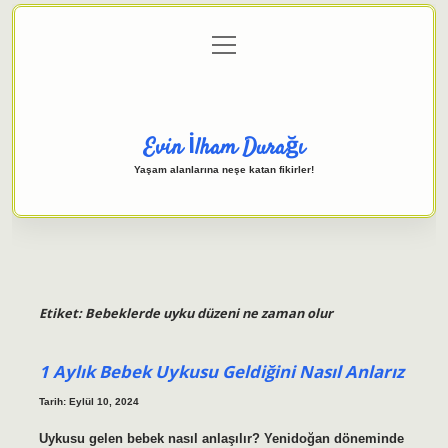
menüyü
Anasayfa
Gizlilik Politikası
Yasal Uyarı
aç
Hakkımızda
Evin İlham Durağı
Yaşam alanlarına neşe katan fikirler!
Etiket:
Bebeklerde uyku düzeni ne zaman olur
1 Aylık Bebek Uykusu Geldiğini Nasıl Anlarız
Tarih: Eylül 10, 2024
Uykusu gelen bebek nasıl anlaşılır? Yenidoğan döneminde