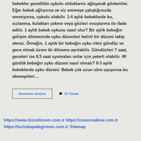
bebekler genellikle uykulu olduklarını ağlayarak gösterirler.
Eğer bebek ağlıyorsa ve siz emmeye çalıştığınızda
emmiyorsa, uykulu olabilir. 1-4 aylık bebeklerde bu,
sızlanma, kulakları çekme veya gözleri ovuşturma ile ifade
edilir. 1 aylık bebek uykusu nasıl olur? Bir aylık bebeğin
gelişim döneminde uyku düzenleri belirli bir düzeni takip
etmez. Örneğin, 1 aylık bir bebeğin uyku ritmi gündüz ve
gece olmak üzere iki döneme ayrılabilir. Gündüzleri 7 saat,
geceleri ise 8,5 saat uyumaları onlar için yeterli olabilir. 40
günlük bebeğin uyku düzeni nasıl olmalı? 0-3 aylık
bebeklerde uyku düzeni: Bebek çok uzun süre uyuyorsa bu
ebeveynleri…
1
Devamını okuyun
12 Yorum
Aylık
Bebek
Uykusu
Geldiğini
Nasıl
https://www.bizimforum.com.tr
https://cesurmakine.com.tr
Anlarız
https://tuzlukayadegirmen.com.tr
Sitemap