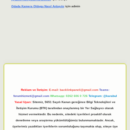
Odada Kamera Oldugu Nasıl Anlaşılır
için
admin
iriş adresi
tulipbett.net
Reklam ve İletişim:
E-mail:
backlinkpaneli@gmail.com
Teams:
forumhizmeti@gmail.com
Whatsapp: 0262 606 0 726
Telegram: @karabul
Yasal Uyarı:
Sitemiz, 5651 Sayılı Kanun gereğince Bilgi Teknolojileri ve
İletişim Kurumu (BTK) tarafından onaylanmış bir Yer Sağlayıcı olarak
hizmet vermektedir. Bu nedenle, sitedeki içerikleri proaktif olarak
denetleme veya araştırma yükümlülüğümüz bulunmamaktadır. Ancak,
üyelerimiz yazdıkları içeriklerin sorumluluğunu taşımakta olup, siteye üye