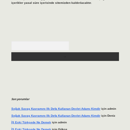
içerikler yasal süre içerisinde sitemizden kaldırılacaktır.
Arama
Son yorumlar
Soğuk Savaş Kavramını Ilk Defa Kullanan Devlet Adamı Kimdir
için
admin
Soğuk Savaş Kavramını Ilk Defa Kullanan Devlet Adamı Kimdir
için
Deniz
İŞ Eski Türkçede Ne Demek
için
admin
İŞ Eski Türkçede Ne Demek
için
Gökçe