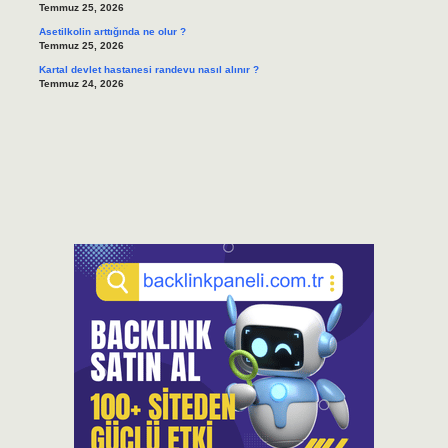
Temmuz 25, 2026
Asetilkolin arttığında ne olur ?
Temmuz 25, 2026
Kartal devlet hastanesi randevu nasıl alınır ?
Temmuz 24, 2026