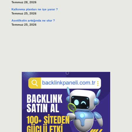
Temmuz 28, 2026
Kalkınma planları ne işe yarar ?
Temmuz 25, 2026
Asetilkolin arttığında ne olur ?
Temmuz 25, 2026