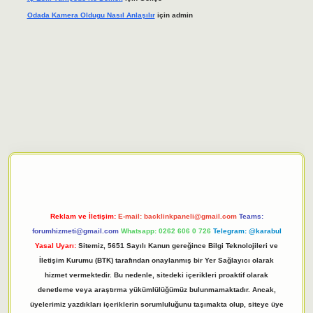
Odada Kamera Oldugu Nasıl Anlaşılır
için
admin
iriş adresi
tulipbett.net
Reklam ve İletişim:
E-mail:
backlinkpaneli@gmail.com
Teams:
forumhizmeti@gmail.com
Whatsapp: 0262 606 0 726
Telegram: @karabul
Yasal Uyarı:
Sitemiz, 5651 Sayılı Kanun gereğince Bilgi Teknolojileri ve
İletişim Kurumu (BTK) tarafından onaylanmış bir Yer Sağlayıcı olarak
hizmet vermektedir. Bu nedenle, sitedeki içerikleri proaktif olarak
denetleme veya araştırma yükümlülüğümüz bulunmamaktadır. Ancak,
üyelerimiz yazdıkları içeriklerin sorumluluğunu taşımakta olup, siteye üye