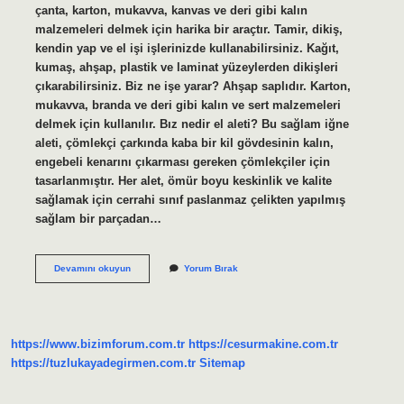
çanta, karton, mukavva, kanvas ve deri gibi kalın
malzemeleri delmek için harika bir araçtır. Tamir, dikiş,
kendin yap ve el işi işlerinizde kullanabilirsiniz. Kağıt,
kumaş, ahşap, plastik ve laminat yüzeylerden dikişleri
çıkarabilirsiniz. Biz ne işe yarar? Ahşap saplıdır. Karton,
mukavva, branda ve deri gibi kalın ve sert malzemeleri
delmek için kullanılır. Bız nedir el aleti? Bu sağlam iğne
aleti, çömlekçi çarkında kaba bir kil gövdesinin kalın,
engebeli kenarını çıkarması gereken çömlekçiler için
tasarlanmıştır. Her alet, ömür boyu keskinlik ve kalite
sağlamak için cerrahi sınıf paslanmaz çelikten yapılmış
sağlam bir parçadan…
Biz
Devamını okuyun
Yorum Bırak
Aleti
Nedir
https://www.bizimforum.com.tr
https://cesurmakine.com.tr
https://tuzlukayadegirmen.com.tr
Sitemap