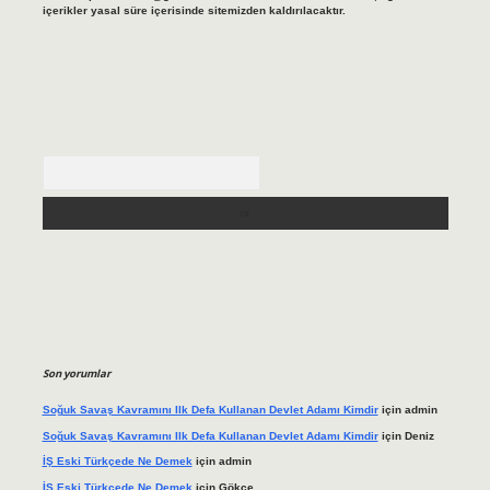
içerikler yasal süre içerisinde sitemizden kaldırılacaktır.
Arama
Son yorumlar
Soğuk Savaş Kavramını Ilk Defa Kullanan Devlet Adamı Kimdir
için
admin
Soğuk Savaş Kavramını Ilk Defa Kullanan Devlet Adamı Kimdir
için
Deniz
İŞ Eski Türkçede Ne Demek
için
admin
İŞ Eski Türkçede Ne Demek
için
Gökçe