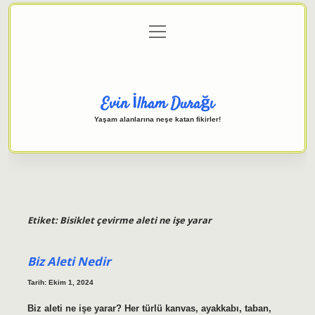
menüyü
Anasayfa
Gizlilik Politikası
Yasal Uyarı
aç
Hakkımızda
Evin İlham Durağı
Yaşam alanlarına neşe katan fikirler!
Etiket:
Bisiklet çevirme aleti ne işe yarar
Biz Aleti Nedir
Tarih: Ekim 1, 2024
Biz aleti ne işe yarar? Her türlü kanvas, ayakkabı, taban,