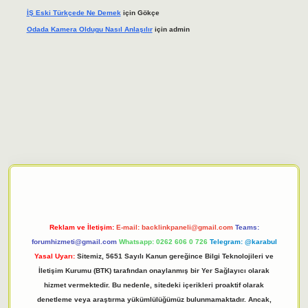
İŞ Eski Türkçede Ne Demek
için
Gökçe
Odada Kamera Oldugu Nasıl Anlaşılır
için
admin
iriş adresi
tulipbett.net
Reklam ve İletişim:
E-mail:
backlinkpaneli@gmail.com
Teams:
forumhizmeti@gmail.com
Whatsapp: 0262 606 0 726
Telegram: @karabul
Yasal Uyarı:
Sitemiz, 5651 Sayılı Kanun gereğince Bilgi Teknolojileri ve
İletişim Kurumu (BTK) tarafından onaylanmış bir Yer Sağlayıcı olarak
hizmet vermektedir. Bu nedenle, sitedeki içerikleri proaktif olarak
denetleme veya araştırma yükümlülüğümüz bulunmamaktadır. Ancak,