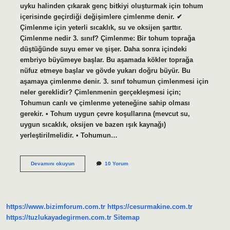
uyku halinden çıkarak genç bitkiyi oluşturmak için tohum
içerisinde geçirdiği değişimlere çimlenme denir. ✔
Çimlenme için yeterli sıcaklık, su ve oksijen şarttır.
Çimlenme nedir 3. sınıf? Çimlenme: Bir tohum toprağa
düştüğünde suyu emer ve şişer. Daha sonra içindeki
embriyo büyümeye başlar. Bu aşamada kökler toprağa
nüfuz etmeye başlar ve gövde yukarı doğru büyür. Bu
aşamaya çimlenme denir. 3. sınıf tohumun çimlenmesi için
neler gereklidir? Çimlenmenin gerçekleşmesi için;
Tohumun canlı ve çimlenme yeteneğine sahip olması
gerekir. • Tohum uygun çevre koşullarına (mevcut su,
uygun sıcaklık, oksijen ve bazen ışık kaynağı)
yerleştirilmelidir. • Tohumun…
Çimlenme
Devamını okuyun
10 Yorum
Nedir
Ilkokul
https://www.bizimforum.com.tr
https://cesurmakine.com.tr
https://tuzlukayadegirmen.com.tr
Sitemap