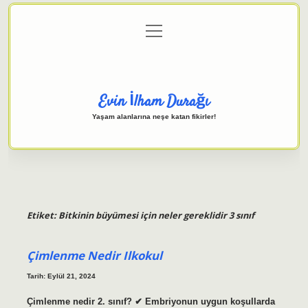
menüyü
Anasayfa
Gizlilik Politikası
Yasal Uyarı
aç
Hakkımızda
Evin İlham Durağı
Yaşam alanlarına neşe katan fikirler!
Etiket:
Bitkinin büyümesi için neler gereklidir 3 sınıf
Çimlenme Nedir Ilkokul
Tarih: Eylül 21, 2024
Çimlenme nedir 2. sınıf? ✔ Embriyonun uygun koşullarda