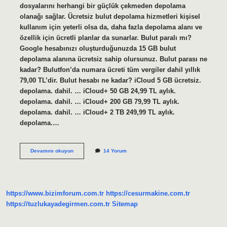
dosyalarını herhangi bir güçlük çekmeden depolama
olanağı sağlar. Ücretsiz bulut depolama hizmetleri kişisel
kullanım için yeterli olsa da, daha fazla depolama alanı ve
özellik için ücretli planlar da sunarlar. Bulut paralı mı?
Google hesabınızı oluşturduğunuzda 15 GB bulut
depolama alanına ücretsiz sahip olursunuz. Bulut parası ne
kadar? Bulutfon’da numara ücreti tüm vergiler dahil yıllık
79,00 TL’dir. Bulut hesabı ne kadar? iCloud 5 GB ücretsiz.
depolama. dahil. … iCloud+ 50 GB 24,99 TL aylık.
depolama. dahil. … iCloud+ 200 GB 79,99 TL aylık.
depolama. dahil. … iCloud+ 2 TB 249,99 TL aylık.
depolama.…
Bulut
Devamını okuyun
14 Yorum
Uygulaması
Ücretli
Mi
https://www.bizimforum.com.tr
https://cesurmakine.com.tr
https://tuzlukayadegirmen.com.tr
Sitemap