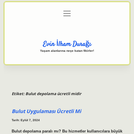
menüyü
Anasayfa
Gizlilik Politikası
Yasal Uyarı
aç
Hakkımızda
Evin İlham Durağı
Yaşam alanlarına neşe katan fikirler!
Etiket:
Bulut depolama ücretli midir
Bulut Uygulaması Ücretli Mi
Tarih: Eylül 7, 2024
Bulut depolama paralı mı? Bu hizmetler kullanıcılara büyük