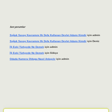
Son yorumlar
Soğuk Savaş Kavramını Ilk Defa Kullanan Devlet Adamı Kimdir
için
admin
Soğuk Savaş Kavramını Ilk Defa Kullanan Devlet Adamı Kimdir
için
Deniz
İŞ Eski Türkçede Ne Demek
için
admin
İŞ Eski Türkçede Ne Demek
için
Gökçe
Odada Kamera Oldugu Nasıl Anlaşılır
için
admin
iriş adresi
tulipbett.net