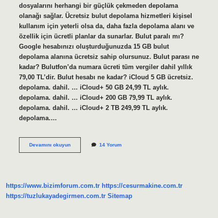
dosyalarını herhangi bir güçlük çekmeden depolama
olanağı sağlar. Ücretsiz bulut depolama hizmetleri kişisel
kullanım için yeterli olsa da, daha fazla depolama alanı ve
özellik için ücretli planlar da sunarlar. Bulut paralı mı?
Google hesabınızı oluşturduğunuzda 15 GB bulut
depolama alanına ücretsiz sahip olursunuz. Bulut parası ne
kadar? Bulutfon’da numara ücreti tüm vergiler dahil yıllık
79,00 TL’dir. Bulut hesabı ne kadar? iCloud 5 GB ücretsiz.
depolama. dahil. … iCloud+ 50 GB 24,99 TL aylık.
depolama. dahil. … iCloud+ 200 GB 79,99 TL aylık.
depolama. dahil. … iCloud+ 2 TB 249,99 TL aylık.
depolama.…
Bulut
Devamını okuyun
14 Yorum
Uygulaması
Ücretli
Mi
https://www.bizimforum.com.tr
https://cesurmakine.com.tr
https://tuzlukayadegirmen.com.tr
Sitemap