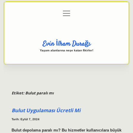
menüyü
Anasayfa
Gizlilik Politikası
Yasal Uyarı
aç
Hakkımızda
Evin İlham Durağı
Yaşam alanlarına neşe katan fikirler!
Etiket:
Bulut paralı mı
Bulut Uygulaması Ücretli Mi
Tarih: Eylül 7, 2024
Bulut depolama paralı mı? Bu hizmetler kullanıcılara büyük