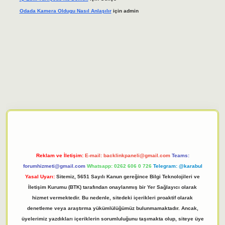
Odada Kamera Oldugu Nasıl Anlaşılır
için
admin
iriş adresi
tulipbett.net
Reklam ve İletişim:
E-mail:
backlinkpaneli@gmail.com
Teams:
forumhizmeti@gmail.com
Whatsapp: 0262 606 0 726
Telegram: @karabul
Yasal Uyarı:
Sitemiz, 5651 Sayılı Kanun gereğince Bilgi Teknolojileri ve
İletişim Kurumu (BTK) tarafından onaylanmış bir Yer Sağlayıcı olarak
hizmet vermektedir. Bu nedenle, sitedeki içerikleri proaktif olarak
denetleme veya araştırma yükümlülüğümüz bulunmamaktadır. Ancak,
üyelerimiz yazdıkları içeriklerin sorumluluğunu taşımakta olup, siteye üye