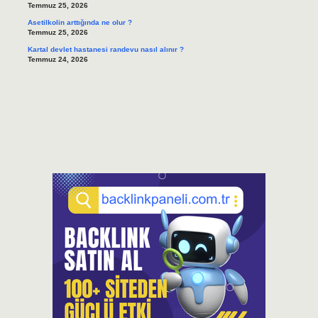
Temmuz 25, 2026
Asetilkolin arttığında ne olur ?
Temmuz 25, 2026
Kartal devlet hastanesi randevu nasıl alınır ?
Temmuz 24, 2026