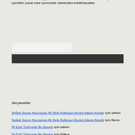
içerikler yasal süre içerisinde sitemizden kaldırılacaktır.
Arama
Son yorumlar
Soğuk Savaş Kavramını Ilk Defa Kullanan Devlet Adamı Kimdir
için
admin
Soğuk Savaş Kavramını Ilk Defa Kullanan Devlet Adamı Kimdir
için
Deniz
İŞ Eski Türkçede Ne Demek
için
admin
İŞ Eski Türkçede Ne Demek
için
Gökçe