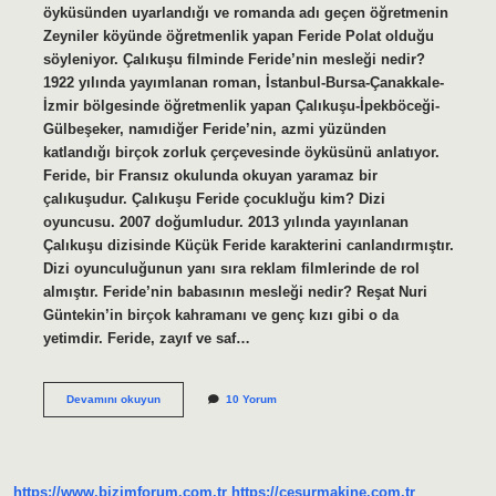
öyküsünden uyarlandığı ve romanda adı geçen öğretmenin
Zeyniler köyünde öğretmenlik yapan Feride Polat olduğu
söyleniyor. Çalıkuşu filminde Feride’nin mesleği nedir?
1922 yılında yayımlanan roman, İstanbul-Bursa-Çanakkale-
İzmir bölgesinde öğretmenlik yapan Çalıkuşu-İpekböceği-
Gülbeşeker, namıdiğer Feride’nin, azmi yüzünden
katlandığı birçok zorluk çerçevesinde öyküsünü anlatıyor.
Feride, bir Fransız okulunda okuyan yaramaz bir
çalıkuşudur. Çalıkuşu Feride çocukluğu kim? Dizi
oyuncusu. 2007 doğumludur. 2013 yılında yayınlanan
Çalıkuşu dizisinde Küçük Feride karakterini canlandırmıştır.
Dizi oyunculuğunun yanı sıra reklam filmlerinde de rol
almıştır. Feride’nin babasının mesleği nedir? Reşat Nuri
Güntekin’in birçok kahramanı ve genç kızı gibi o da
yetimdir. Feride, zayıf ve saf…
Çalıkuşu
Devamını okuyun
10 Yorum
Feride
Ne
Öğretmeni
https://www.bizimforum.com.tr
https://cesurmakine.com.tr