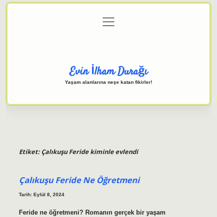
menüyü
Anasayfa
Gizlilik Politikası
Yasal Uyarı
aç
Hakkımızda
Evin İlham Durağı
Yaşam alanlarına neşe katan fikirler!
Etiket:
Çalıkuşu Feride kiminle evlendi
Çalıkuşu Feride Ne Öğretmeni
Tarih: Eylül 8, 2024
Feride ne öğretmeni? Romanın gerçek bir yaşam