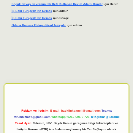
Soğuk Savaş Kavramını Ilk Defa Kullanan Devlet Adamı Kimdir
için
Deniz
İŞ Eski Türkçede Ne Demek
için
admin
İŞ Eski Türkçede Ne Demek
için
Gökçe
Odada Kamera Oldugu Nasıl Anlaşılır
için
admin
iriş adresi
tulipbett.net
Reklam ve İletişim:
E-mail:
backlinkpaneli@gmail.com
Teams:
forumhizmeti@gmail.com
Whatsapp: 0262 606 0 726
Telegram: @karabul
Yasal Uyarı:
Sitemiz, 5651 Sayılı Kanun gereğince Bilgi Teknolojileri ve
İletişim Kurumu (BTK) tarafından onaylanmış bir Yer Sağlayıcı olarak