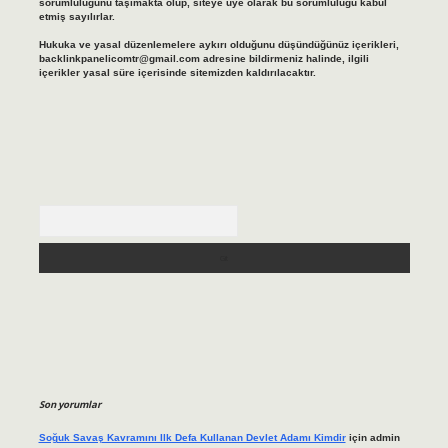
sorumluluğunu taşımakta olup, siteye üye olarak bu sorumluluğu kabul
etmiş sayılırlar.
Hukuka ve yasal düzenlemelere aykırı olduğunu düşündüğünüz içerikleri,
backlinkpanelicomtr@gmail.com
adresine bildirmeniz halinde, ilgili
içerikler yasal süre içerisinde sitemizden kaldırılacaktır.
Arama
Son yorumlar
Soğuk Savaş Kavramını Ilk Defa Kullanan Devlet Adamı Kimdir
için
admin