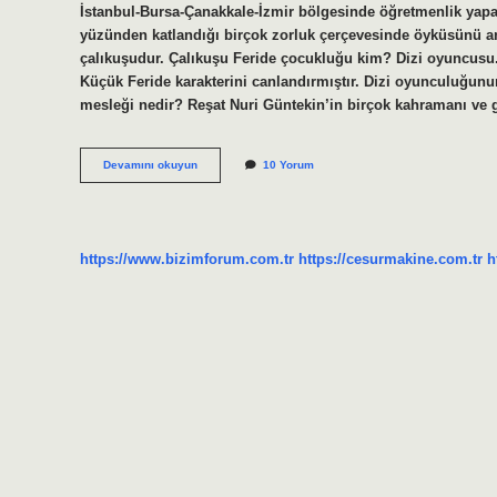
İstanbul-Bursa-Çanakkale-İzmir bölgesinde öğretmenlik yapa
yüzünden katlandığı birçok zorluk çerçevesinde öyküsünü an
çalıkuşudur. Çalıkuşu Feride çocukluğu kim? Dizi oyuncusu.
Küçük Feride karakterini canlandırmıştır. Dizi oyunculuğunun 
mesleği nedir? Reşat Nuri Güntekin’in birçok kahramanı ve ge
Çalıkuşu
Devamını okuyun
10 Yorum
Feride
Ne
Öğretmeni
https://www.bizimforum.com.tr
https://cesurmakine.com.tr
h