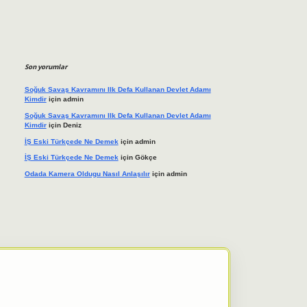
Son yorumlar
Soğuk Savaş Kavramını Ilk Defa Kullanan Devlet Adamı
Kimdir
için
admin
Soğuk Savaş Kavramını Ilk Defa Kullanan Devlet Adamı
Kimdir
için
Deniz
İŞ Eski Türkçede Ne Demek
için
admin
İŞ Eski Türkçede Ne Demek
için
Gökçe
Odada Kamera Oldugu Nasıl Anlaşılır
için
admin