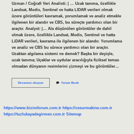
Uzman / Coğrafi Veri Analisti: | … Uzak tanıma, özellikle
Landsat, Modis, Sentinel ve hatta LIDAR verileri olmak
üzere görüntüleri kavramak, yorumlamak ve analiz etmekle
ilgilenen bir alandır ve CBS, bu süreçte yardımcı olan bir
araçtır. Analyst: |… Ala düşünülen görüntüler de dahil
olmak üzere, özellikle Landsat, Modis, Sentinel ve hatta
LiDAR verileri, kavrama ile ilgilenen bir alandır. Yorumlama
ve analiz ve CBS bu sürece yardımcı olan bir araçtır.
Uzaktan algılama sistemi ne demek? Başka bir deyişle,
uzak tanıma; Uçaklar ve uydular aracılığıyla fiziksel temas
olmadan dünyanın resimlerini çizmeyi ve bu görüntüler…
Cbs
Devamını okuyun
Yorum Bırak
Ve
Uzaktan
Algılama
Nedir
https://www.bizimforum.com.tr
https://cesurmakine.com.tr
https://tuzlukayadegirmen.com.tr
Sitemap