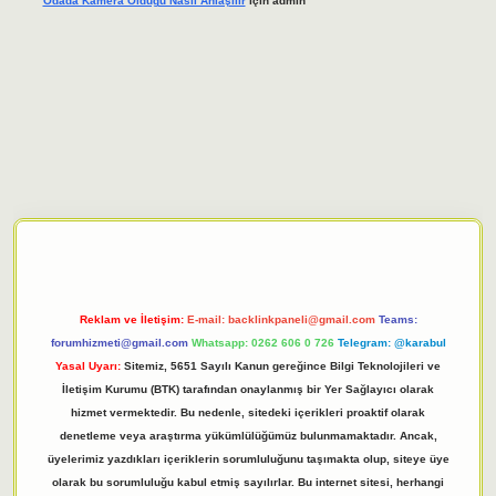
Odada Kamera Oldugu Nasıl Anlaşılır
için
admin
iriş adresi
tulipbett.net
Reklam ve İletişim:
E-mail:
backlinkpaneli@gmail.com
Teams:
forumhizmeti@gmail.com
Whatsapp: 0262 606 0 726
Telegram: @karabul
Yasal Uyarı:
Sitemiz, 5651 Sayılı Kanun gereğince Bilgi Teknolojileri ve
İletişim Kurumu (BTK) tarafından onaylanmış bir Yer Sağlayıcı olarak
hizmet vermektedir. Bu nedenle, sitedeki içerikleri proaktif olarak
denetleme veya araştırma yükümlülüğümüz bulunmamaktadır. Ancak,
üyelerimiz yazdıkları içeriklerin sorumluluğunu taşımakta olup, siteye üye
olarak bu sorumluluğu kabul etmiş sayılırlar. Bu internet sitesi, herhangi