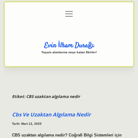
menüyü
Anasayfa
Gizlilik Politikası
Yasal Uyarı
aç
Hakkımızda
Evin İlham Durağı
Yaşam alanlarına neşe katan fikirler!
Etiket:
CBS uzaktan algılama nedir
Cbs Ve Uzaktan Algılama Nedir
Tarih: Mart 12, 2025
CBS uzaktan algılama nedir? Coğrafi Bilgi Sistemleri için