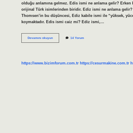
olduğu anlamına gelmez. Edis ismi ne anlama gelir? Erken kış
orijinal Türk isimlerinden biridir. Ediz ismi ne anlama geli
Thomsen’in bu düşüncesi, Ediz kabile ismi ile “yüksek, yüce
koymaktadır. Edis ismi caiz mi? Ediz ismi,…
Edis
Devamını okuyun
14 Yorum
Ismi
Kuranda
Geçiyor
Mu
https://www.bizimforum.com.tr
https://cesurmakine.com.tr
h