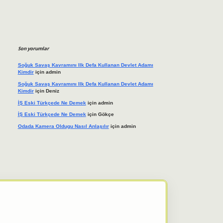
Son yorumlar
Soğuk Savaş Kavramını Ilk Defa Kullanan Devlet Adamı
Kimdir
için
admin
Soğuk Savaş Kavramını Ilk Defa Kullanan Devlet Adamı
Kimdir
için
Deniz
İŞ Eski Türkçede Ne Demek
için
admin
İŞ Eski Türkçede Ne Demek
için
Gökçe
Odada Kamera Oldugu Nasıl Anlaşılır
için
admin