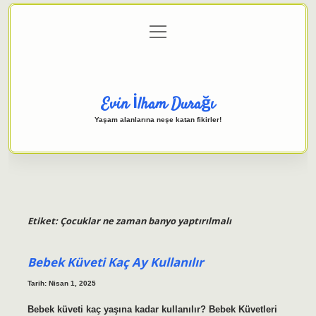
menüyü
Anasayfa
Gizlilik Politikası
Yasal Uyarı
aç
Hakkımızda
Evin İlham Durağı
Yaşam alanlarına neşe katan fikirler!
Etiket:
Çocuklar ne zaman banyo yaptırılmalı
Bebek Küveti Kaç Ay Kullanılır
Tarih: Nisan 1, 2025
Bebek küveti kaç yaşına kadar kullanılır? Bebek Küvetleri