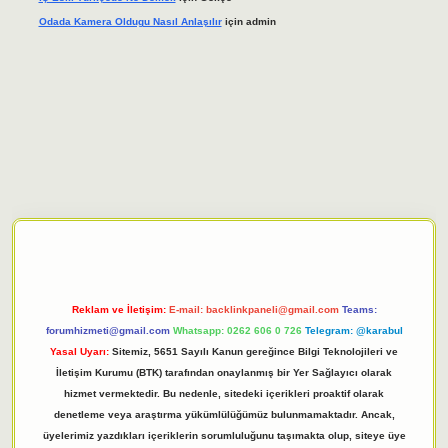
Odada Kamera Oldugu Nasıl Anlaşılır
için
admin
iriş adresi
tulipbett.net
Reklam ve İletişim:
E-mail:
backlinkpaneli@gmail.com
Teams:
forumhizmeti@gmail.com
Whatsapp: 0262 606 0 726
Telegram: @karabul
Yasal Uyarı:
Sitemiz, 5651 Sayılı Kanun gereğince Bilgi Teknolojileri ve
İletişim Kurumu (BTK) tarafından onaylanmış bir Yer Sağlayıcı olarak
hizmet vermektedir. Bu nedenle, sitedeki içerikleri proaktif olarak
denetleme veya araştırma yükümlülüğümüz bulunmamaktadır. Ancak,
üyelerimiz yazdıkları içeriklerin sorumluluğunu taşımakta olup, siteye üye