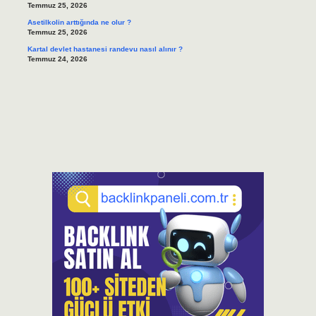
Temmuz 25, 2026
Asetilkolin arttığında ne olur ?
Temmuz 25, 2026
Kartal devlet hastanesi randevu nasıl alınır ?
Temmuz 24, 2026