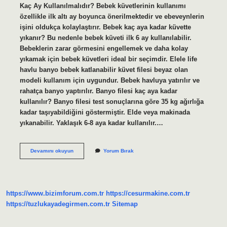
Kaç Ay Kullanılmalıdır? Bebek küvetlerinin kullanımı
özellikle ilk altı ay boyunca önerilmektedir ve ebeveynlerin
işini oldukça kolaylaştırır. Bebek kaç aya kadar küvette
yıkanır? Bu nedenle bebek küveti ilk 6 ay kullanılabilir.
Bebeklerin zarar görmesini engellemek ve daha kolay
yıkamak için bebek küvetleri ideal bir seçimdir. Elele life
havlu banyo bebek katlanabilir küvet filesi beyaz olan
modeli kullanım için uygundur. Bebek havluya yatırılır ve
rahatça banyo yaptırılır. Banyo filesi kaç aya kadar
kullanılır? Banyo filesi test sonuçlarına göre 35 kg ağırlığa
kadar taşıyabildiğini göstermiştir. Elde veya makinada
yıkanabilir. Yaklaşık 6-8 aya kadar kullanılır.…
Bebek
Devamını okuyun
Yorum Bırak
Küveti
Kaç
Ay
Kullanılır
https://www.bizimforum.com.tr
https://cesurmakine.com.tr
https://tuzlukayadegirmen.com.tr
Sitemap