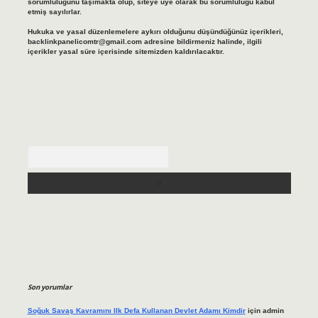
sorumluluğunu taşımakta olup, siteye üye olarak bu sorumluluğu kabul
etmiş sayılırlar.
Hukuka ve yasal düzenlemelere aykırı olduğunu düşündüğünüz içerikleri,
backlinkpanelicomtr@gmail.com
adresine bildirmeniz halinde, ilgili
içerikler yasal süre içerisinde sitemizden kaldırılacaktır.
Arama
Son yorumlar
Soğuk Savaş Kavramını Ilk Defa Kullanan Devlet Adamı Kimdir
için
admin