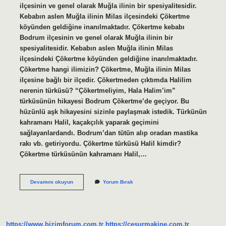
ilçesinin ve genel olarak Muğla ilinin bir spesiyalitesidir.
Kebabın aslen Muğla ilinin Milas ilçesindeki Çökertme
köyünden geldiğine inanılmaktadır. Çökertme kebabı
Bodrum ilçesinin ve genel olarak Muğla ilinin bir
spesiyalitesidir. Kebabın aslen Muğla ilinin Milas
ilçesindeki Çökertme köyünden geldiğine inanılmaktadır.
Çökertme hangi ilimizin? Çökertme, Muğla ilinin Milas
ilçesine bağlı bir ilçedir. Çökertmeden çıktımda Halilim
nerenin türküsü? “Çökertmeliyim, Hala Halim’im”
türküsünün hikayesi Bodrum Çökertme’de geçiyor. Bu
hüzünlü aşk hikayesini sizinle paylaşmak istedik. Türkünün
kahramanı Halil, kaçakçılık yaparak geçimini
sağlayanlardandı. Bodrum’dan tütün alıp oradan mastika
rakı vb. getiriyordu. Çökertme türküsü Halil kimdir?
Çökertme türküsünün kahramanı Halil,…
Çökertme
Devamını okuyun
Yorum Bırak
Nerenin
https://www.bizimforum.com.tr
https://cesurmakine.com.tr