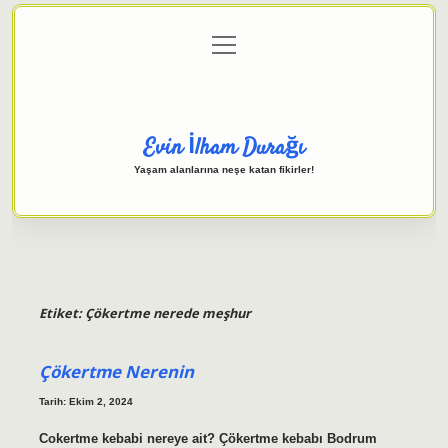
menüyü
Anasayfa
Gizlilik Politikası
Yasal Uyarı
aç
Hakkımızda
Evin İlham Durağı
Yaşam alanlarına neşe katan fikirler!
Etiket:
Çökertme nerede meşhur
Çökertme Nerenin
Tarih: Ekim 2, 2024
Cokertme kebabi nereye ait? Çökertme kebabı Bodrum