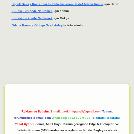
Soğuk Savaş Kavramını Ilk Defa Kullanan Devlet Adamı Kimdir
için
Deniz
İŞ Eski Türkçede Ne Demek
için
admin
İŞ Eski Türkçede Ne Demek
için
Gökçe
Odada Kamera Oldugu Nasıl Anlaşılır
için
admin
bet giriş adresi
tulipbett.net
Reklam ve İletişim:
E-mail:
backlinkpaneli@gmail.com
Teams:
forumhizmeti@gmail.com
Whatsapp: 0262 606 0 726
Telegram: @karabul
Yasal Uyarı:
Sitemiz, 5651 Sayılı Kanun gereğince Bilgi Teknolojileri ve
İletişim Kurumu (BTK) tarafından onaylanmış bir Yer Sağlayıcı olarak