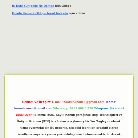
İŞ Eski Türkçede Ne Demek
için
Gökçe
Odada Kamera Oldugu Nasıl Anlaşılır
için
admin
iriş adresi
tulipbett.net
Reklam ve İletişim:
E-mail:
backlinkpaneli@gmail.com
Teams:
forumhizmeti@gmail.com
Whatsapp: 0262 606 0 726
Telegram: @karabul
Yasal Uyarı:
Sitemiz, 5651 Sayılı Kanun gereğince Bilgi Teknolojileri ve
İletişim Kurumu (BTK) tarafından onaylanmış bir Yer Sağlayıcı olarak
hizmet vermektedir. Bu nedenle, sitedeki içerikleri proaktif olarak
denetleme veya araştırma yükümlülüğümüz bulunmamaktadır. Ancak,