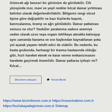
örümcek ağı benzeri bir görünüm de görülebilir. Cilt
yüzeyinde mor, mavi ve yeşil renkler kılcal damar yırtılması
belirtisi olarak değerlendirilebilir. Bölgenin rengi vücut
tipine göre değişebilir ve bazı kişilerde kaşıntı,
karıncalanma, kramp ve ağrı görülebilir. Damar patlaması
sonucu ne olur? Vasküler yaralanma sadece anemiye
neden olarak uzuv veya organı tehlikeye atmakla kalmayıp
aynı zamanda kanama ve sıvı kaybından kaynaklanan şoka
yol açarak yaşamı tehdit edici de olabilir. Bu nedenle, bu
hasta grubunda, herhangi bir travma hastasında olduğu
gibi, hızlı hareket etmek ve karar verme mekanizmasını
harekete geçirmek önemlidir. Damar patlarsa iyileşir mi?
Kılcal…
Damar
Devamını okuyun
Yorum Bırak
Patlaması
Nasıl
Anlaşılır
https://www.bizimforum.com.tr
https://cesurmakine.com.tr
https://tuzlukayadegirmen.com.tr
Sitemap