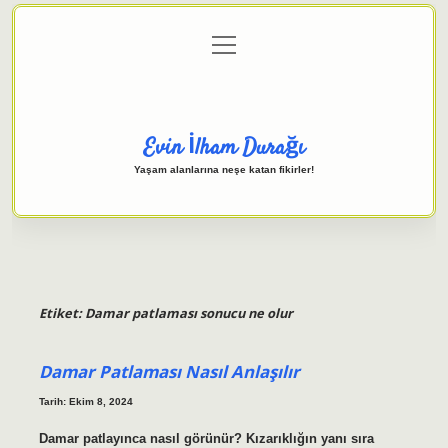
menüyü
Anasayfa
Gizlilik Politikası
Yasal Uyarı
aç
Hakkımızda
Evin İlham Durağı
Yaşam alanlarına neşe katan fikirler!
Etiket:
Damar patlaması sonucu ne olur
Damar Patlaması Nasıl Anlaşılır
Tarih: Ekim 8, 2024
Damar patlayınca nasıl görünür? Kızarıklığın yanı sıra