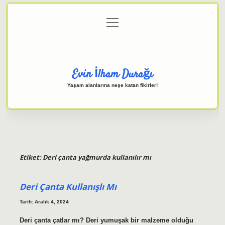
menüyü
Anasayfa
Gizlilik Politikası
Yasal Uyarı
aç
Hakkımızda
Evin İlham Durağı
Yaşam alanlarına neşe katan fikirler!
Etiket:
Deri çanta yağmurda kullanılır mı
Deri Çanta Kullanışlı Mı
Tarih: Aralık 4, 2024
Deri çanta çatlar mı? Deri yumuşak bir malzeme olduğu