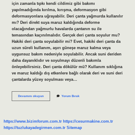
için zamanla tıpkı kendi cildimiz gibi bakımı
yapılmadığında kırılma, kırışma, deformasyon gibi
deformasyonlara uğrayabilir. Deri çanta yağmurda kullanılır
mı? Deri direkt suya maruz kaldığında deforme
olacağından yağmurlu havalarda çantanın su ile
temasından kaçınılmalıdır. Gerçek deri çanta soyulur mu?
Hakiki deri çanta soyulabilir mi? Evet, hakiki deri çanta da
uzun süreli kullanım, aşırı güneşe maruz kalma veya
uygunsuz bakım nedeniyle soyulabilir. Ancak suni deriden
daha dayanıklıdır ve soyulmayı düzenli bakımla
önleyebilirsiniz. Deri çanta dökülür mü? Kullanım sıklığına
ve maruz kaldığı dış etkenlere bağlı olarak deri ve suni deri
çantalarda yüzey soyulması veya…
Deri
Devamını okuyun
Yorum Bırak
Çanta
Kullanışlı
Mı
https://www.bizimforum.com.tr
https://cesurmakine.com.tr
https://tuzlukayadegirmen.com.tr
Sitemap