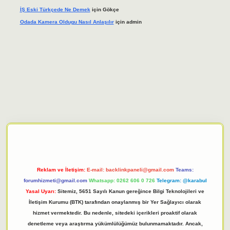
İŞ Eski Türkçede Ne Demek
için
Gökçe
Odada Kamera Oldugu Nasıl Anlaşılır
için
admin
iriş adresi
tulipbett.net
Reklam ve İletişim:
E-mail:
backlinkpaneli@gmail.com
Teams:
forumhizmeti@gmail.com
Whatsapp: 0262 606 0 726
Telegram: @karabul
Yasal Uyarı:
Sitemiz, 5651 Sayılı Kanun gereğince Bilgi Teknolojileri ve
İletişim Kurumu (BTK) tarafından onaylanmış bir Yer Sağlayıcı olarak
hizmet vermektedir. Bu nedenle, sitedeki içerikleri proaktif olarak
denetleme veya araştırma yükümlülüğümüz bulunmamaktadır. Ancak,