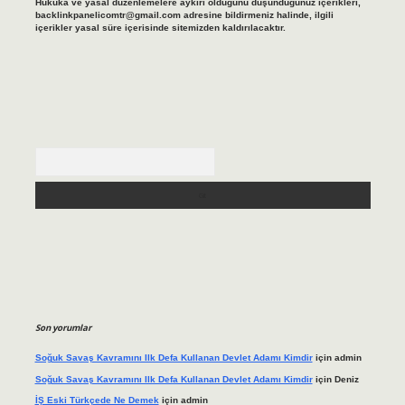
Hukuka ve yasal düzenlemelere aykırı olduğunu düşündüğünüz içerikleri,
backlinkpanelicomtr@gmail.com
adresine bildirmeniz halinde, ilgili
içerikler yasal süre içerisinde sitemizden kaldırılacaktır.
Arama
Son yorumlar
Soğuk Savaş Kavramını Ilk Defa Kullanan Devlet Adamı Kimdir
için
admin
Soğuk Savaş Kavramını Ilk Defa Kullanan Devlet Adamı Kimdir
için
Deniz
İŞ Eski Türkçede Ne Demek
için
admin