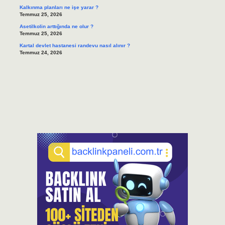
Kalkınma planları ne işe yarar ?
Temmuz 25, 2026
Asetilkolin arttığında ne olur ?
Temmuz 25, 2026
Kartal devlet hastanesi randevu nasıl alınır ?
Temmuz 24, 2026