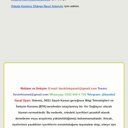
Odada Kamera Oldugu Nasıl Anlaşılır
için
admin
iriş adresi
tulipbett.net
Reklam ve İletişim:
E-mail:
backlinkpaneli@gmail.com
Teams:
forumhizmeti@gmail.com
Whatsapp: 0262 606 0 726
Telegram: @karabul
Yasal Uyarı:
Sitemiz, 5651 Sayılı Kanun gereğince Bilgi Teknolojileri ve
İletişim Kurumu (BTK) tarafından onaylanmış bir Yer Sağlayıcı olarak
hizmet vermektedir. Bu nedenle, sitedeki içerikleri proaktif olarak
denetleme veya araştırma yükümlülüğümüz bulunmamaktadır. Ancak,
üyelerimiz yazdıkları içeriklerin sorumluluğunu taşımakta olup, siteye üye