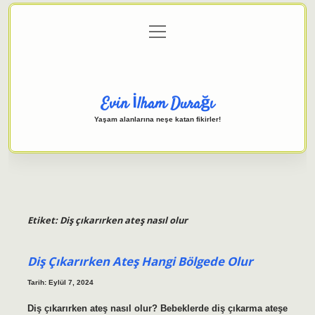
menüyü
Anasayfa
Gizlilik Politikası
Yasal Uyarı
aç
Hakkımızda
Evin İlham Durağı
Yaşam alanlarına neşe katan fikirler!
Etiket:
Diş çıkarırken ateş nasıl olur
Diş Çıkarırken Ateş Hangi Bölgede Olur
Tarih: Eylül 7, 2024
Diş çıkarırken ateş nasıl olur? Bebeklerde diş çıkarma ateşe