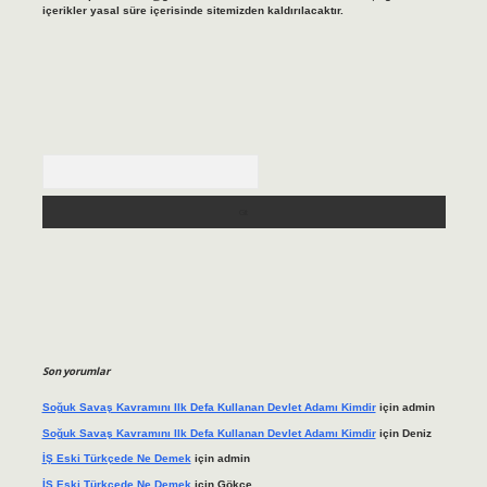
içerikler yasal süre içerisinde sitemizden kaldırılacaktır.
Arama
Son yorumlar
Soğuk Savaş Kavramını Ilk Defa Kullanan Devlet Adamı Kimdir
için
admin
Soğuk Savaş Kavramını Ilk Defa Kullanan Devlet Adamı Kimdir
için
Deniz
İŞ Eski Türkçede Ne Demek
için
admin
İŞ Eski Türkçede Ne Demek
için
Gökçe