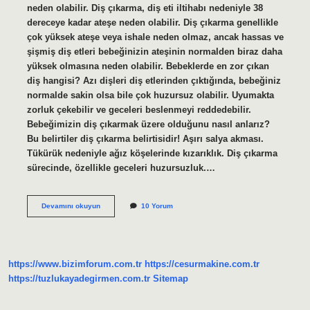
neden olabilir. Diş çıkarma, diş eti iltihabı nedeniyle 38
dereceye kadar ateşe neden olabilir. Diş çıkarma genellikle
çok yüksek ateşe veya ishale neden olmaz, ancak hassas ve
şişmiş diş etleri bebeğinizin ateşinin normalden biraz daha
yüksek olmasına neden olabilir. Bebeklerde en zor çıkan
diş hangisi? Azı dişleri diş etlerinden çıktığında, bebeğiniz
normalde sakin olsa bile çok huzursuz olabilir. Uyumakta
zorluk çekebilir ve geceleri beslenmeyi reddedebilir.
Bebeğimizin diş çıkarmak üzere olduğunu nasıl anlarız?
Bu belirtiler diş çıkarma belirtisidir! Aşırı salya akması.
Tükürük nedeniyle ağız köşelerinde kızarıklık. Diş çıkarma
sürecinde, özellikle geceleri huzursuzluk.…
Diş
Devamını okuyun
10 Yorum
Çıkarırken
Ateş
Hangi
Bölgede
Olur
https://www.bizimforum.com.tr
https://cesurmakine.com.tr
https://tuzlukayadegirmen.com.tr
Sitemap