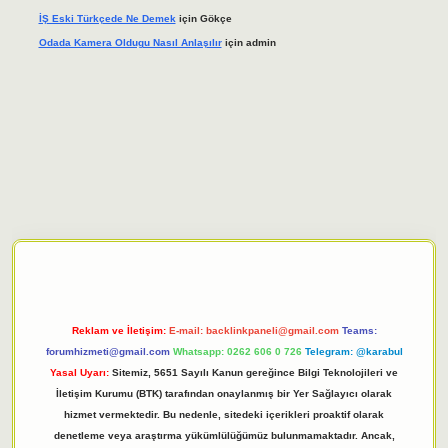
İŞ Eski Türkçede Ne Demek
için
Gökçe
Odada Kamera Oldugu Nasıl Anlaşılır
için
admin
iriş adresi
tulipbett.net
Reklam ve İletişim:
E-mail:
backlinkpaneli@gmail.com
Teams:
forumhizmeti@gmail.com
Whatsapp: 0262 606 0 726
Telegram: @karabul
Yasal Uyarı:
Sitemiz, 5651 Sayılı Kanun gereğince Bilgi Teknolojileri ve
İletişim Kurumu (BTK) tarafından onaylanmış bir Yer Sağlayıcı olarak
hizmet vermektedir. Bu nedenle, sitedeki içerikleri proaktif olarak
denetleme veya araştırma yükümlülüğümüz bulunmamaktadır. Ancak,