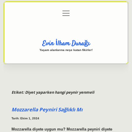
menüyü
Anasayfa
Gizlilik Politikası
Yasal Uyarı
aç
Hakkımızda
Evin İlham Durağı
Yaşam alanlarına neşe katan fikirler!
Etiket:
Diyet yaparken hangi peynir yenmeli
Mozzarella Peyniri Sağlıklı Mı
Tarih: Ekim 1, 2024
Mozzarella diyete uygun mu? Mozzarella peyniri diyete