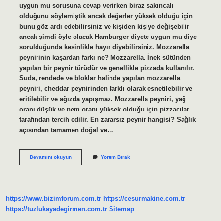
uygun mu sorusuna cevap verirken biraz sakıncalı
olduğunu söylemiştik ancak değerler yüksek olduğu için
bunu göz ardı edebilirsiniz ve kişiden kişiye değişebilir
ancak şimdi öyle olacak Hamburger diyete uygun mu diye
sorulduğunda kesinlikle hayır diyebilirsiniz. Mozzarella
peynirinin kaşardan farkı ne? Mozzarella. İnek sütünden
yapılan bir peynir türüdür ve genellikle pizzada kullanılır.
Suda, rendede ve bloklar halinde yapılan mozzarella
peyniri, cheddar peynirinden farklı olarak esnetilebilir ve
eritilebilir ve ağızda yapışmaz. Mozzarella peyniri, yağ
oranı düşük ve nem oranı yüksek olduğu için pizzacılar
tarafından tercih edilir. En zararsız peynir hangisi? Sağlık
açısından tamamen doğal ve…
Mozzarella
Devamını okuyun
Yorum Bırak
Peyniri
Sağlıklı
Mı
https://www.bizimforum.com.tr
https://cesurmakine.com.tr
https://tuzlukayadegirmen.com.tr
Sitemap