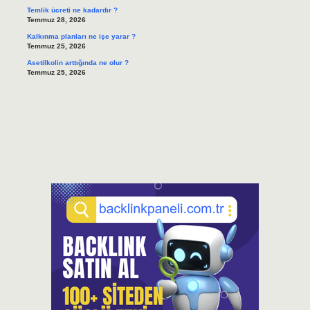
Temlik ücreti ne kadardır ?
Temmuz 28, 2026
Kalkınma planları ne işe yarar ?
Temmuz 25, 2026
Asetilkolin arttığında ne olur ?
Temmuz 25, 2026