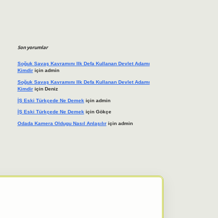
Son yorumlar
Soğuk Savaş Kavramını Ilk Defa Kullanan Devlet Adamı
Kimdir
için
admin
Soğuk Savaş Kavramını Ilk Defa Kullanan Devlet Adamı
Kimdir
için
Deniz
İŞ Eski Türkçede Ne Demek
için
admin
İŞ Eski Türkçede Ne Demek
için
Gökçe
Odada Kamera Oldugu Nasıl Anlaşılır
için
admin