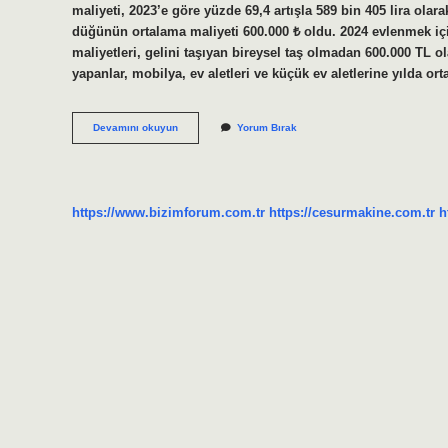
maliyeti, 2023’e göre yüzde 69,4 artışla 589 bin 405 lira ola
düğünün ortalama maliyeti 600.000 ₺ oldu. 2024 evlenmek i
maliyetleri, gelini taşıyan bireysel taş olmadan 600.000 TL o
yapanlar, mobilya, ev aletleri ve küçük ev aletlerine yılda o
Düğün
Devamını okuyun
Yorum Bırak
Masrafı
Ne
Kadar
Tutar
https://www.bizimforum.com.tr
https://cesurmakine.com.tr
h