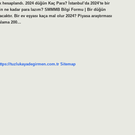
rak hesaplandı. 2024 düğün Kaç Para? İstanbul’da 2024’te bir
çin ne kadar para lazım? SMMMB Bilgi Formu | Bir düğün
lacaktır. Bir ev eşyası kaça mal olur 2024? Piyasa araştırması
rtalama 200…
ttps://tuzlukayadegirmen.com.tr
Sitemap