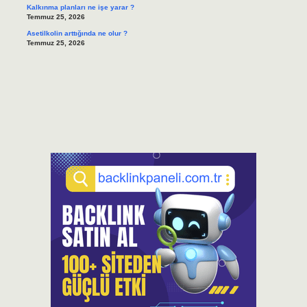
Kalkınma planları ne işe yarar ?
Temmuz 25, 2026
Asetilkolin arttığında ne olur ?
Temmuz 25, 2026