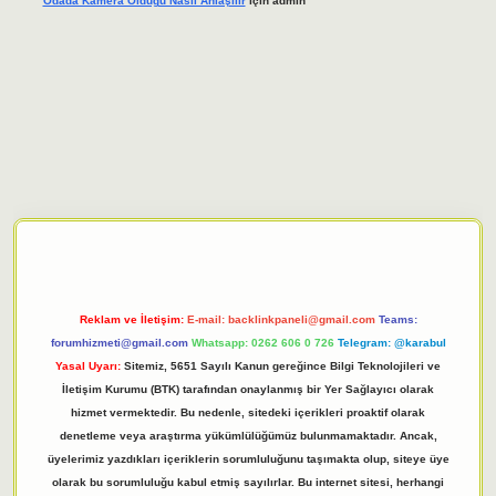
Odada Kamera Oldugu Nasıl Anlaşılır
için
admin
giriş adresi
tulipbett.net
Reklam ve İletişim:
E-mail:
backlinkpaneli@gmail.com
Teams:
forumhizmeti@gmail.com
Whatsapp: 0262 606 0 726
Telegram: @karabul
Yasal Uyarı:
Sitemiz, 5651 Sayılı Kanun gereğince Bilgi Teknolojileri ve
İletişim Kurumu (BTK) tarafından onaylanmış bir Yer Sağlayıcı olarak
hizmet vermektedir. Bu nedenle, sitedeki içerikleri proaktif olarak
denetleme veya araştırma yükümlülüğümüz bulunmamaktadır. Ancak,
üyelerimiz yazdıkları içeriklerin sorumluluğunu taşımakta olup, siteye üye
olarak bu sorumluluğu kabul etmiş sayılırlar. Bu internet sitesi, herhangi