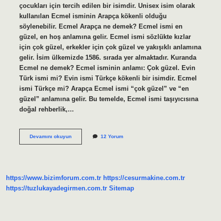
çocukları için tercih edilen bir isimdir. Unisex isim olarak
kullanılan Ecmel isminin Arapça kökenli olduğu
söylenebilir. Ecmel Arapça ne demek? Ecmel ismi en
güzel, en hoş anlamına gelir. Ecmel ismi sözlükte kızlar
için çok güzel, erkekler için çok güzel ve yakışıklı anlamına
gelir. İsim ülkemizde 1586. sırada yer almaktadır. Kuranda
Ecmel ne demek? Ecmel isminin anlamı: Çok güzel. Evin
Türk ismi mi? Evin ismi Türkçe kökenli bir isimdir. Ecmel
ismi Türkçe mi? Arapça Ecmel ismi “çok güzel” ve “en
güzel” anlamına gelir. Bu temelde, Ecmel ismi taşıyıcısına
doğal rehberlik,…
Ecmel
Devamını okuyun
12 Yorum
Türk
Ismi
Mi
https://www.bizimforum.com.tr
https://cesurmakine.com.tr
https://tuzlukayadegirmen.com.tr
Sitemap