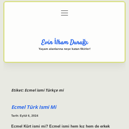
menüyü
Anasayfa
Gizlilik Politikası
Yasal Uyarı
aç
Hakkımızda
Evin İlham Durağı
Yaşam alanlarına neşe katan fikirler!
Etiket:
Ecmel ismi Türkçe mi
Ecmel Türk Ismi Mi
Tarih: Eylül 6, 2024
Ecmel Kürt ismi mi? Ecmel ismi hem kız hem de erkek