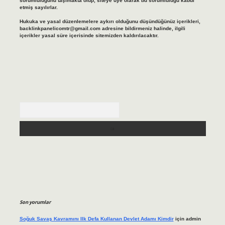
sorumluluğunu taşımakta olup, siteye üye olarak bu sorumluluğu kabul
etmiş sayılırlar.
Hukuka ve yasal düzenlemelere aykırı olduğunu düşündüğünüz içerikleri,
backlinkpanelicomtr@gmail.com
adresine bildirmeniz halinde, ilgili
içerikler yasal süre içerisinde sitemizden kaldırılacaktır.
Arama
Son yorumlar
Soğuk Savaş Kavramını Ilk Defa Kullanan Devlet Adamı Kimdir
için
admin