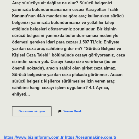
Araç sürücüye ait değilse ne olur? Sürücü belgenizi
yanınızda bulundurmamanızın cezası Karayolları Trafik
Kanunu’nun 44-b maddesine göre araç kullanırken sürücü
belgenizi yanınızda bulundurmanız ve yetkililer talep
ettiğinde belgeleri göstermeniz zorunludur. Bir kişinin
sürücü belgesini yanınızda bulundurmaması nedeniyle
ödemesi gereken idari para cezası 1.507 TL’dir. Ehliyete
yazılan ceza araç sahibine gider mi? “Sürücü Belgesi ve
Kişisel Ceza Talebi” bölümünde cezayı görüyorsanız, ceza
sizindir, sorun yok. Cezayı kesip size verirlerse (bu en
önemli noktadır), aracın sahibi olan şirket ceza almaz.
Sürücü belgesine yazılan ceza plakada görünmez. Aracın
sürücü belgesiz kişilerce sürülmesine izin veren araç
sahibine hangi cezayı işlem uygulanır? 4.1 Ayrıca,
ehliyeti…
Trafik
Devamını okuyun
Yorum Bırak
Cezası
Sürücüye
Mi
Kesilir
Araç
https://www.bizimforum.com.tr
https://cesurmakine.com.tr
Sahibine