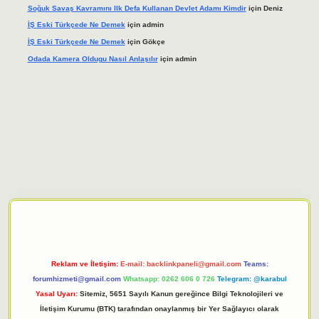
Soğuk Savaş Kavramını Ilk Defa Kullanan Devlet Adamı Kimdir
için
Deniz
İŞ Eski Türkçede Ne Demek
için
admin
İŞ Eski Türkçede Ne Demek
için
Gökçe
Odada Kamera Oldugu Nasıl Anlaşılır
için
admin
iriş adresi
tulipbett.net
Reklam ve İletişim:
E-mail:
backlinkpaneli@gmail.com
Teams:
forumhizmeti@gmail.com
Whatsapp: 0262 606 0 726
Telegram: @karabul
Yasal Uyarı:
Sitemiz, 5651 Sayılı Kanun gereğince Bilgi Teknolojileri ve
İletişim Kurumu (BTK) tarafından onaylanmış bir Yer Sağlayıcı olarak