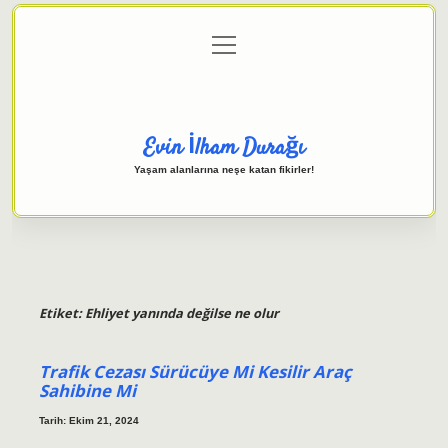
menüyü
Anasayfa
Gizlilik Politikası
Yasal Uyarı
aç
Hakkımızda
Evin İlham Durağı
Yaşam alanlarına neşe katan fikirler!
Etiket:
Ehliyet yanında değilse ne olur
Trafik Cezası Sürücüye Mi Kesilir Araç
Sahibine Mi
Tarih: Ekim 21, 2024