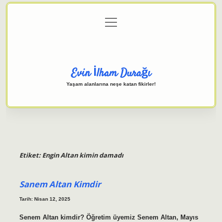
menüyü
Anasayfa
Gizlilik Politikası
Yasal Uyarı
aç
Hakkımızda
Evin İlham Durağı
Yaşam alanlarına neşe katan fikirler!
Etiket:
Engin Altan kimin damadı
Sanem Altan Kimdir
Tarih: Nisan 12, 2025
Senem Altan kimdir? Öğretim üyemiz Senem Altan, Mayıs