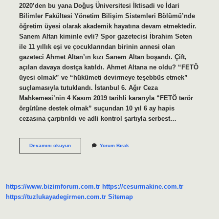
2020’den bu yana Doğuş Üniversitesi İktisadi ve İdari
Bilimler Fakültesi Yönetim Bilişim Sistemleri Bölümü’nde
öğretim üyesi olarak akademik hayatına devam etmektedir.
Sanem Altan kiminle evli? Spor gazetecisi İbrahim Seten
ile 11 yıllık eşi ve çocuklarından birinin annesi olan
gazeteci Ahmet Altan’ın kızı Sanem Altan boşandı. Çift,
açılan davaya dostça katıldı. Ahmet Altana ne oldu? “FETÖ
üyesi olmak” ve “hükümeti devirmeye teşebbüs etmek”
suçlamasıyla tutuklandı. İstanbul 6. Ağır Ceza
Mahkemesi’nin 4 Kasım 2019 tarihli kararıyla “FETÖ terör
örgütüne destek olmak” suçundan 10 yıl 6 ay hapis
cezasına çarptırıldı ve adli kontrol şartıyla serbest…
Sanem
Devamını okuyun
Yorum Bırak
Altan
Kimdir
https://www.bizimforum.com.tr
https://cesurmakine.com.tr
https://tuzlukayadegirmen.com.tr
Sitemap