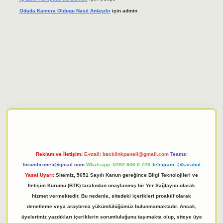
Odada Kamera Oldugu Nasıl Anlaşılır
için
admin
elexbet giriş adresi
tulipbett.net
Reklam ve İletişim:
E-mail:
backlinkpaneli@gmail.com
Teams:
forumhizmeti@gmail.com
Whatsapp: 0262 606 0 726
Telegram: @karabul
Yasal Uyarı:
Sitemiz, 5651 Sayılı Kanun gereğince Bilgi Teknolojileri ve
İletişim Kurumu (BTK) tarafından onaylanmış bir Yer Sağlayıcı olarak
hizmet vermektedir. Bu nedenle, sitedeki içerikleri proaktif olarak
denetleme veya araştırma yükümlülüğümüz bulunmamaktadır. Ancak,
üyelerimiz yazdıkları içeriklerin sorumluluğunu taşımakta olup, siteye üye