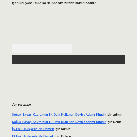
içerikler yasal süre içerisinde sitemizden kaldırılacaktır.
Arama
Son yorumlar
Soğuk Savaş Kavramını Ilk Defa Kullanan Devlet Adamı Kimdir
için
admin
Soğuk Savaş Kavramını Ilk Defa Kullanan Devlet Adamı Kimdir
için
Deniz
İŞ Eski Türkçede Ne Demek
için
admin
İŞ Eski Türkçede Ne Demek
için
Gökçe