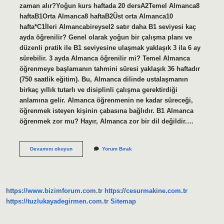
zaman alır?Yoğun kurs haftada 20 dersA2Temel Almanca8
haftaB1Orta Almanca8 haftaB2Üst orta Almanca10
hafta*C1İleri Almancabireysel2 satır daha B1 seviyesi kaç
ayda öğrenilir? Genel olarak yoğun bir çalışma planı ve
düzenli pratik ile B1 seviyesine ulaşmak yaklaşık 3 ila 6 ay
sürebilir. 3 ayda Almanca öğrenilir mi? Temel Almanca
öğrenmeye başlamanın tahmini süresi yaklaşık 36 haftadır
(750 saatlik eğitim). Bu, Almanca dilinde ustalaşmanın
birkaç yıllık tutarlı ve disiplinli çalışma gerektirdiği
anlamına gelir. Almanca öğrenmenin ne kadar süreceği,
öğrenmek isteyen kişinin çabasına bağlıdır. B1 Almanca
öğrenmek zor mu? Hayır, Almanca zor bir dil değildir.…
Almanca
Devamını okuyun
Yorum Bırak
B1
Seviyesi
Kaç
Ayda
Öğrenilir
https://www.bizimforum.com.tr
https://cesurmakine.com.tr
https://tuzlukayadegirmen.com.tr
Sitemap