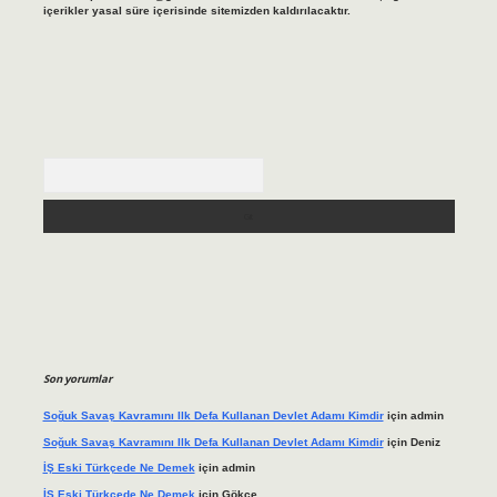
içerikler yasal süre içerisinde sitemizden kaldırılacaktır.
Arama
Son yorumlar
Soğuk Savaş Kavramını Ilk Defa Kullanan Devlet Adamı Kimdir
için
admin
Soğuk Savaş Kavramını Ilk Defa Kullanan Devlet Adamı Kimdir
için
Deniz
İŞ Eski Türkçede Ne Demek
için
admin
İŞ Eski Türkçede Ne Demek
için
Gökçe