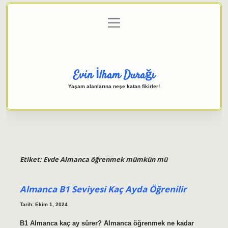
menüyü
Anasayfa
Gizlilik Politikası
Yasal Uyarı
aç
Hakkımızda
Evin İlham Durağı
Yaşam alanlarına neşe katan fikirler!
Etiket:
Evde Almanca öğrenmek mümkün mü
Almanca B1 Seviyesi Kaç Ayda Öğrenilir
Tarih: Ekim 1, 2024
B1 Almanca kaç ay sürer? Almanca öğrenmek ne kadar