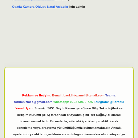
Odada Kamera Oldugu Nasıl Anlaşılır
için
admin
iriş adresi
tulipbett.net
Reklam ve İletişim:
E-mail:
backlinkpaneli@gmail.com
Teams:
forumhizmeti@gmail.com
Whatsapp: 0262 606 0 726
Telegram: @karabul
Yasal Uyarı:
Sitemiz, 5651 Sayılı Kanun gereğince Bilgi Teknolojileri ve
İletişim Kurumu (BTK) tarafından onaylanmış bir Yer Sağlayıcı olarak
hizmet vermektedir. Bu nedenle, sitedeki içerikleri proaktif olarak
denetleme veya araştırma yükümlülüğümüz bulunmamaktadır. Ancak,
üyelerimiz yazdıkları içeriklerin sorumluluğunu taşımakta olup, siteye üye