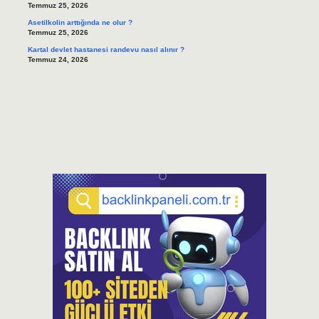
Temmuz 25, 2026
Asetilkolin arttığında ne olur ?
Temmuz 25, 2026
Kartal devlet hastanesi randevu nasıl alınır ?
Temmuz 24, 2026