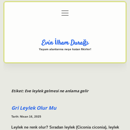
menüyü
Anasayfa
Gizlilik Politikası
Yasal Uyarı
aç
Hakkımızda
Evin İlham Durağı
Yaşam alanlarına neşe katan fikirler!
Etiket:
Eve leylek gelmesi ne anlama gelir
Gri Leylek Olur Mu
Tarih: Nisan 16, 2025
Leylek ne renk olur? Sıradan leylek (Ciconia ciconia), leylek