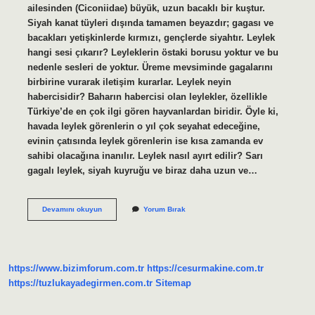
ailesinden (Ciconiidae) büyük, uzun bacaklı bir kuştur.
Siyah kanat tüyleri dışında tamamen beyazdır; gagası ve
bacakları yetişkinlerde kırmızı, gençlerde siyahtır. Leylek
hangi sesi çıkarır? Leyleklerin östaki borusu yoktur ve bu
nedenle sesleri de yoktur. Üreme mevsiminde gagalarını
birbirine vurarak iletişim kurarlar. Leylek neyin
habercisidir? Baharın habercisi olan leylekler, özellikle
Türkiye’de en çok ilgi gören hayvanlardan biridir. Öyle ki,
havada leylek görenlerin o yıl çok seyahat edeceğine,
evinin çatısında leylek görenlerin ise kısa zamanda ev
sahibi olacağına inanılır. Leylek nasıl ayırt edilir? Sarı
gagalı leylek, siyah kuyruğu ve biraz daha uzun ve…
Gri
Devamını okuyun
Yorum Bırak
Leylek
Olur
Mu
https://www.bizimforum.com.tr
https://cesurmakine.com.tr
https://tuzlukayadegirmen.com.tr
Sitemap