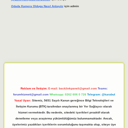
Odada Kamera Oldugu Nasıl Anlaşılır
için
admin
iriş adresi
tulipbett.net
Reklam ve İletişim:
E-mail:
backlinkpaneli@gmail.com
Teams:
forumhizmeti@gmail.com
Whatsapp: 0262 606 0 726
Telegram: @karabul
Yasal Uyarı:
Sitemiz, 5651 Sayılı Kanun gereğince Bilgi Teknolojileri ve
İletişim Kurumu (BTK) tarafından onaylanmış bir Yer Sağlayıcı olarak
hizmet vermektedir. Bu nedenle, sitedeki içerikleri proaktif olarak
denetleme veya araştırma yükümlülüğümüz bulunmamaktadır. Ancak,
üyelerimiz yazdıkları içeriklerin sorumluluğunu taşımakta olup, siteye üye