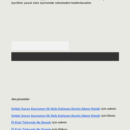
içerikler yasal süre içerisinde sitemizden kaldırılacaktır.
Arama
Son yorumlar
Soğuk Savaş Kavramını Ilk Defa Kullanan Devlet Adamı Kimdir
için
admin
Soğuk Savaş Kavramını Ilk Defa Kullanan Devlet Adamı Kimdir
için
Deniz
İŞ Eski Türkçede Ne Demek
için
admin
İŞ Eski Türkçede Ne Demek
için
Gökçe