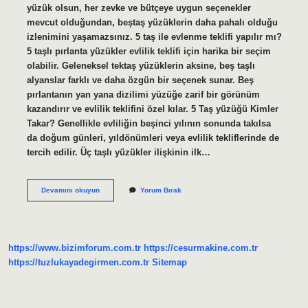
yüzük olsun, her zevke ve bütçeye uygun seçenekler
mevcut olduğundan, beştaş yüzüklerin daha pahalı olduğu
izlenimini yaşamazsınız. 5 taş ile evlenme teklifi yapılır mı?
5 taşlı pırlanta yüzükler evlilik teklifi için harika bir seçim
olabilir. Geleneksel tektaş yüzüklerin aksine, beş taşlı
alyanslar farklı ve daha özgün bir seçenek sunar. Beş
pırlantanın yan yana dizilimi yüzüğe zarif bir görünüm
kazandırır ve evlilik teklifini özel kılar. 5 Taş yüzüğü Kimler
Takar? Genellikle evliliğin beşinci yılının sonunda takılsa
da doğum günleri, yıldönümleri veya evlilik tekliflerinde de
tercih edilir. Üç taşlı yüzükler ilişkinin ilk…
Tektaş
Devamını okuyun
Yorum Bırak
Mı
5
Taş
Mı
https://www.bizimforum.com.tr
https://cesurmakine.com.tr
https://tuzlukayadegirmen.com.tr
Sitemap