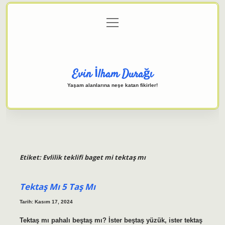
menüyü
Anasayfa
Gizlilik Politikası
Yasal Uyarı
aç
Hakkımızda
Evin İlham Durağı
Yaşam alanlarına neşe katan fikirler!
Etiket:
Evlilik teklifi baget mi tektaş mı
Tektaş Mı 5 Taş Mı
Tarih: Kasım 17, 2024
Tektaş mı pahalı beştaş mı? İster beştaş yüzük, ister tektaş