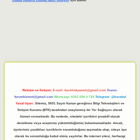
Odada Kamera Oldugu Nasıl Anlaşılır
için
admin
giriş adresi
tulipbett.net
Reklam ve İletişim:
E-mail:
backlinkpaneli@gmail.com
Teams:
forumhizmeti@gmail.com
Whatsapp: 0262 606 0 726
Telegram: @karabul
Yasal Uyarı:
Sitemiz, 5651 Sayılı Kanun gereğince Bilgi Teknolojileri ve
İletişim Kurumu (BTK) tarafından onaylanmış bir Yer Sağlayıcı olarak
hizmet vermektedir. Bu nedenle, sitedeki içerikleri proaktif olarak
denetleme veya araştırma yükümlülüğümüz bulunmamaktadır. Ancak,
üyelerimiz yazdıkları içeriklerin sorumluluğunu taşımakta olup, siteye üye
olarak bu sorumluluğu kabul etmiş sayılırlar. Bu internet sitesi, herhangi