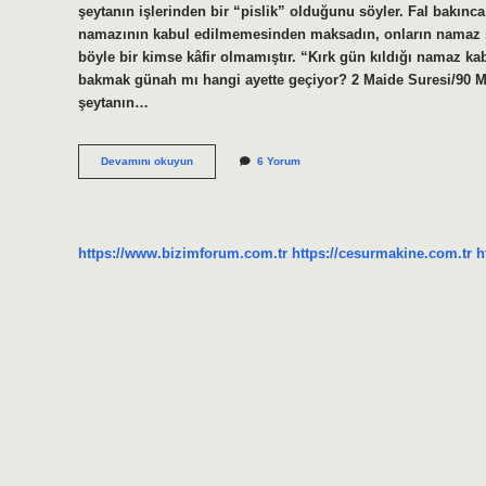
şeytanın işlerinden bir “pislik” olduğunu söyler. Fal bakınc
namazının kabul edilmemesinden maksadın, onların namaz s
böyle bir kimse kâfir olmamıştır. “Kırk gün kıldığı namaz ka
bakmak günah mı hangi ayette geçiyor? 2 Maide Suresi/90 Meali
şeytanın…
Kahve
Devamını okuyun
6 Yorum
Falı
Baktırmak
Günah
Mı
https://www.bizimforum.com.tr
https://cesurmakine.com.tr
h