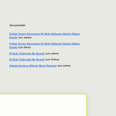
Son yorumlar
Soğuk Savaş Kavramını Ilk Defa Kullanan Devlet Adamı
Kimdir
için
admin
Soğuk Savaş Kavramını Ilk Defa Kullanan Devlet Adamı
Kimdir
için
Deniz
İŞ Eski Türkçede Ne Demek
için
admin
İŞ Eski Türkçede Ne Demek
için
Gökçe
Odada Kamera Oldugu Nasıl Anlaşılır
için
admin