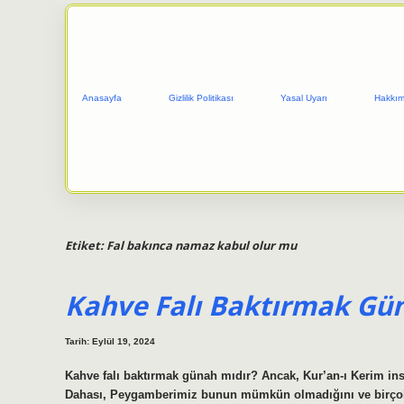
Anasayfa
Gizlilik Politikası
Yasal Uyarı
Hakkım
Etiket:
Fal bakınca namaz kabul olur mu
Kahve Falı Baktırmak Gü
Tarih: Eylül 19, 2024
Kahve falı baktırmak günah mıdır? Ancak, Kur’an-ı Kerim insa
Dahası, Peygamberimiz bunun mümkün olmadığını ve birçok şe