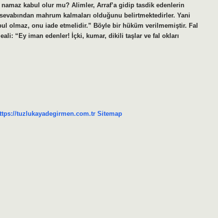
a namaz kabul olur mu? Alimler, Arraf’a gidip tasdik edenlerin
evabından mahrum kalmaları olduğunu belirtmektedirler. Yani
bul olmaz, onu iade etmelidir.” Böyle bir hüküm verilmemiştir. Fal
: “Ey iman edenler! İçki, kumar, dikili taşlar ve fal okları
ttps://tuzlukayadegirmen.com.tr
Sitemap