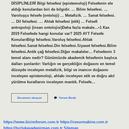
DİSİPLİNLERİ Bilgi felsefesi (epistemoloji) Felsefenin ele
aldığı konulardan biri de bilgidir. … Bilim felsefesi. …
Varoluşçu felsefe (ontoloji) … Metafizik. … Sanat felsefesi.
… Dil felsefesi. … Ahlak felsefesi (etik) … Felsefi
antropoloji (insan ontolojisi)Daha fazla makale…•1 Kas
2019 Felsefede hangi konular var? 2025 AYT Felsefe
KonularıBilgi felsefesi.Varoluş felsefesi.Ahlak
felsefesi.Sanat felsefesi.Din felsefesi.Siyaset felsefesi.Bilim
felsefesi.Antik çağ felsefesi.Diğer makaleler… Felsefenin 3
temel alanı nedir? Günümüzde akademik felsefenin başlıca
dalları şunlardır: Varlığın ve gerçekliğin doğasını en temel
düzeyde inceleyen metafizik, bilgi ve inancın doğasını
inceleyen epistemoloji, ahlakı inceleyen etik ve doğru akıl
yürütme kurallarını inceleyen mantık. Felsefe…
Felsefenin
Devamını okuyun
Yorum Bırak
Ele
Aldığı
Temel
Konular
Nelerdir
https://www.bizimforum.com.tr
https://cesurmakine.com.tr
https://tuzlukayadegirmen.com.tr
Sitemap