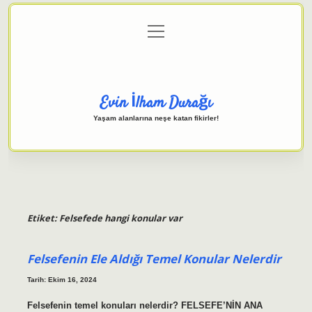
menüyü
Anasayfa
Gizlilik Politikası
Yasal Uyarı
aç
Hakkımızda
Evin İlham Durağı
Yaşam alanlarına neşe katan fikirler!
Etiket:
Felsefede hangi konular var
Felsefenin Ele Aldığı Temel Konular Nelerdir
Tarih: Ekim 16, 2024
Felsefenin temel konuları nelerdir? FELSEFE’NİN ANA