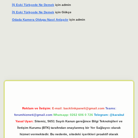
İŞ Eski Türkçede Ne Demek
için
admin
İŞ Eski Türkçede Ne Demek
için
Gökçe
Odada Kamera Oldugu Nasıl Anlaşılır
için
admin
iriş adresi
tulipbett.net
Reklam ve İletişim:
E-mail:
backlinkpaneli@gmail.com
Teams:
forumhizmeti@gmail.com
Whatsapp: 0262 606 0 726
Telegram: @karabul
Yasal Uyarı:
Sitemiz, 5651 Sayılı Kanun gereğince Bilgi Teknolojileri ve
İletişim Kurumu (BTK) tarafından onaylanmış bir Yer Sağlayıcı olarak
hizmet vermektedir. Bu nedenle, sitedeki içerikleri proaktif olarak