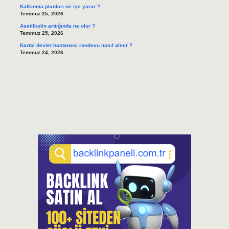
Kalkınma planları ne işe yarar ?
Temmuz 25, 2026
Asetilkolin arttığında ne olur ?
Temmuz 25, 2026
Kartal devlet hastanesi randevu nasıl alınır ?
Temmuz 24, 2026