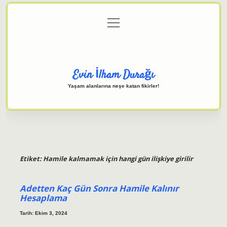
menüyü
Anasayfa
Gizlilik Politikası
Yasal Uyarı
aç
Hakkımızda
Evin İlham Durağı
Yaşam alanlarına neşe katan fikirler!
Etiket:
Hamile kalmamak için hangi gün ilişkiye girilir
Adetten Kaç Gün Sonra Hamile Kalınır
Hesaplama
Tarih: Ekim 3, 2024