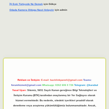
İŞ Eski Türkçede Ne Demek
için
Gökçe
Odada Kamera Oldugu Nasıl Anlaşılır
için
admin
iriş adresi
tulipbett.net
Reklam ve İletişim:
E-mail:
backlinkpaneli@gmail.com
Teams:
forumhizmeti@gmail.com
Whatsapp: 0262 606 0 726
Telegram: @karabul
Yasal Uyarı:
Sitemiz, 5651 Sayılı Kanun gereğince Bilgi Teknolojileri ve
İletişim Kurumu (BTK) tarafından onaylanmış bir Yer Sağlayıcı olarak
hizmet vermektedir. Bu nedenle, sitedeki içerikleri proaktif olarak
denetleme veya araştırma yükümlülüğümüz bulunmamaktadır. Ancak,