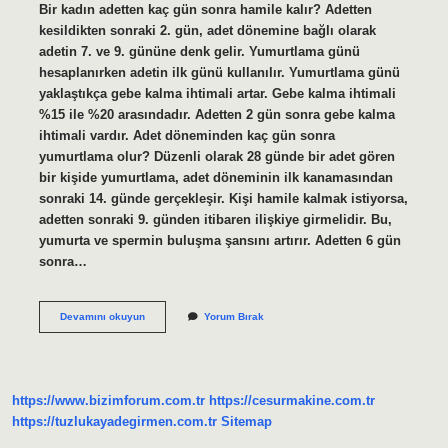
Bir kadın adetten kaç gün sonra hamile kalır? Adetten
kesildikten sonraki 2. gün, adet dönemine bağlı olarak
adetin 7. ve 9. gününe denk gelir. Yumurtlama günü
hesaplanırken adetin ilk günü kullanılır. Yumurtlama günü
yaklaştıkça gebe kalma ihtimali artar. Gebe kalma ihtimali
%15 ile %20 arasındadır. Adetten 2 gün sonra gebe kalma
ihtimali vardır. Adet döneminden kaç gün sonra
yumurtlama olur? Düzenli olarak 28 günde bir adet gören
bir kişide yumurtlama, adet döneminin ilk kanamasından
sonraki 14. günde gerçekleşir. Kişi hamile kalmak istiyorsa,
adetten sonraki 9. günden itibaren ilişkiye girmelidir. Bu,
yumurta ve spermin buluşma şansını artırır. Adetten 6 gün
sonra…
Adetten
Devamını okuyun
Yorum Bırak
Kaç
Gün
Sonra
Hamile
Kalınır
https://www.bizimforum.com.tr
https://cesurmakine.com.tr
Hesaplama
https://tuzlukayadegirmen.com.tr
Sitemap