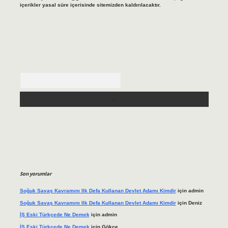
içerikler yasal süre içerisinde sitemizden kaldırılacaktır.
Arama
Son yorumlar
Soğuk Savaş Kavramını Ilk Defa Kullanan Devlet Adamı Kimdir
için
admin
Soğuk Savaş Kavramını Ilk Defa Kullanan Devlet Adamı Kimdir
için
Deniz
İŞ Eski Türkçede Ne Demek
için
admin
İŞ Eski Türkçede Ne Demek
için
Gökçe