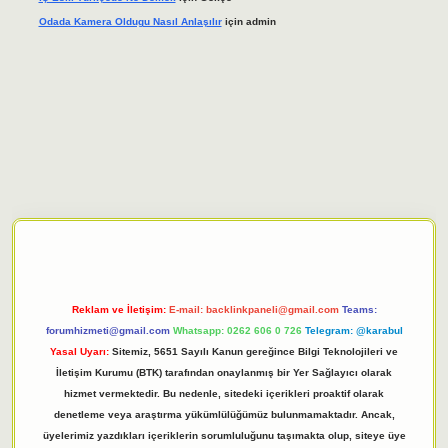
Odada Kamera Oldugu Nasıl Anlaşılır
için
admin
giriş adresi
tulipbett.net
Reklam ve İletişim:
E-mail:
backlinkpaneli@gmail.com
Teams:
forumhizmeti@gmail.com
Whatsapp: 0262 606 0 726
Telegram: @karabul
Yasal Uyarı:
Sitemiz, 5651 Sayılı Kanun gereğince Bilgi Teknolojileri ve
İletişim Kurumu (BTK) tarafından onaylanmış bir Yer Sağlayıcı olarak
hizmet vermektedir. Bu nedenle, sitedeki içerikleri proaktif olarak
denetleme veya araştırma yükümlülüğümüz bulunmamaktadır. Ancak,
üyelerimiz yazdıkları içeriklerin sorumluluğunu taşımakta olup, siteye üye