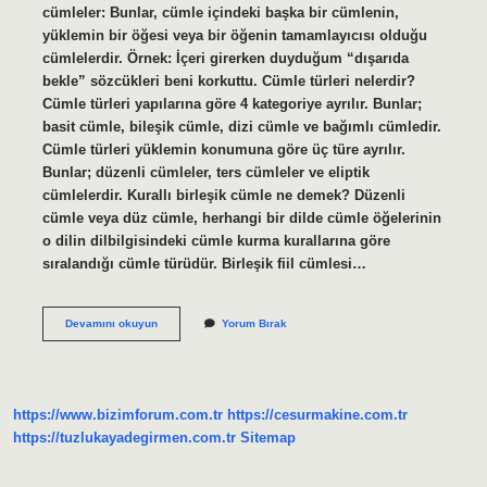
cümleler: Bunlar, cümle içindeki başka bir cümlenin,
yüklemin bir öğesi veya bir öğenin tamamlayıcısı olduğu
cümlelerdir. Örnek: İçeri girerken duyduğum “dışarıda
bekle” sözcükleri beni korkuttu. Cümle türleri nelerdir?
Cümle türleri yapılarına göre 4 kategoriye ayrılır. Bunlar;
basit cümle, bileşik cümle, dizi cümle ve bağımlı cümledir.
Cümle türleri yüklemin konumuna göre üç türe ayrılır.
Bunlar; düzenli cümleler, ters cümleler ve eliptik
cümlelerdir. Kurallı birleşik cümle ne demek? Düzenli
cümle veya düz cümle, herhangi bir dilde cümle öğelerinin
o dilin dilbilgisindeki cümle kurma kurallarına göre
sıralandığı cümle türüdür. Birleşik fiil cümlesi…
Birleşik
Devamını okuyun
Yorum Bırak
Cümle
Türleri
Nelerdir
https://www.bizimforum.com.tr
https://cesurmakine.com.tr
https://tuzlukayadegirmen.com.tr
Sitemap