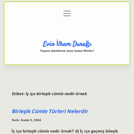
menüyü
Anasayfa
Gizlilik Politikası
Yasal Uyarı
aç
Hakkımızda
Evin İlham Durağı
Yaşam alanlarına neşe katan fikirler!
Etiket:
İç içe birleşik cümle nedir örnek
Birleşik Cümle Türleri Nelerdir
Tarih: Aralık 5, 2024
İç içe birleşik cümle nedir örnek? d) İç içe geçmiş bileşik