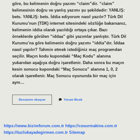
göre, bu kelimenin doğru yazımı “claim”dir. “claim”
kelimesinin doğru ve yanlış yazımı şu şekildedir: YANLIŞ:
bets. YANLIŞ: bets. İddia ediyorum nasıl yazılır? Türk Dil
Kurumu’nun (TDK) internet sitesindeki sözlüğe bakarsanız,
kelimenin iddia olarak yazıldığı ortaya çıkar. Bazı
örneklerde görülen “iddaa” gibi yazımlar yanlıştır. Türk Dil
Kurumu’na göre kelimenin doğru yazımı “iddia”dır. İddaa
nasıl yapılır? Tahmin etmek istediğiniz maç programdan
seçilir. Maçın kodu kupondaki “Maç Kodu” alanına
yukarıdan aşağıya doğru işaretlenir. Daha sonra bu maçın
kesin sonucu kupondaki “Maç Sonucu” alanına 1, 0, 2
olarak işaretlenir. Maç Sonucu oyununda bir maç için
aynı…
Iddaa
Devamını okuyun
Yorum Bırak
Nasıl
Yazılır
https://www.bizimforum.com.tr
https://cesurmakine.com.tr
https://tuzlukayadegirmen.com.tr
Sitemap