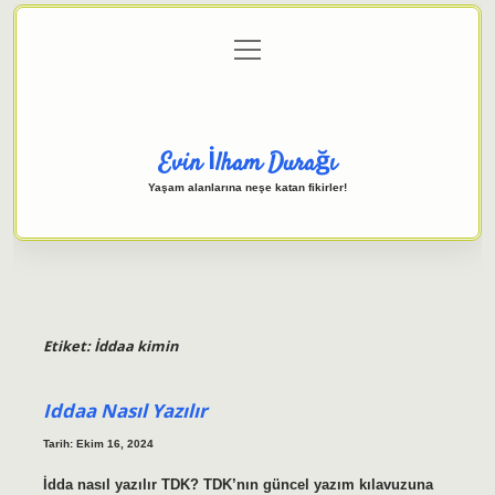
menüyü
Anasayfa
Gizlilik Politikası
Yasal Uyarı
aç
Hakkımızda
Evin İlham Durağı
Yaşam alanlarına neşe katan fikirler!
Etiket:
İddaa kimin
Iddaa Nasıl Yazılır
Tarih: Ekim 16, 2024
İdda nasıl yazılır TDK? TDK’nın güncel yazım kılavuzuna