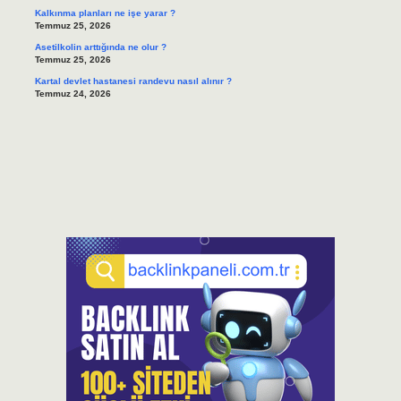
Kalkınma planları ne işe yarar ?
Temmuz 25, 2026
Asetilkolin arttığında ne olur ?
Temmuz 25, 2026
Kartal devlet hastanesi randevu nasıl alınır ?
Temmuz 24, 2026