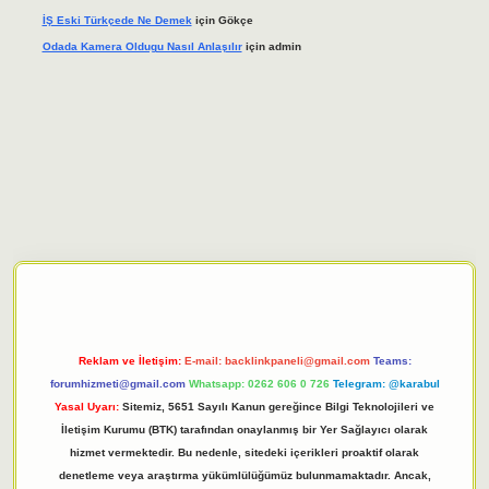
İŞ Eski Türkçede Ne Demek
için
Gökçe
Odada Kamera Oldugu Nasıl Anlaşılır
için
admin
bet giriş adresi
tulipbett.net
Reklam ve İletişim:
E-mail:
backlinkpaneli@gmail.com
Teams:
forumhizmeti@gmail.com
Whatsapp: 0262 606 0 726
Telegram: @karabul
Yasal Uyarı:
Sitemiz, 5651 Sayılı Kanun gereğince Bilgi Teknolojileri ve
İletişim Kurumu (BTK) tarafından onaylanmış bir Yer Sağlayıcı olarak
hizmet vermektedir. Bu nedenle, sitedeki içerikleri proaktif olarak
denetleme veya araştırma yükümlülüğümüz bulunmamaktadır. Ancak,