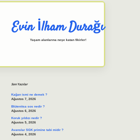
Evin İlham Durağı
Yaşam alanlarına neşe katan fikirler!
Sidebar
elexbet giriş adresi
tulipbett.n
Son Yazılar
Kağan ismi ne demek ?
Ağustos 7, 2026
Blütenitsa sos nedir ?
Ağustos 6, 2026
Koruk yıldızı nedir ?
Ağustos 5, 2026
Avanslar SGK primine tabi midir ?
Ağustos 4, 2026