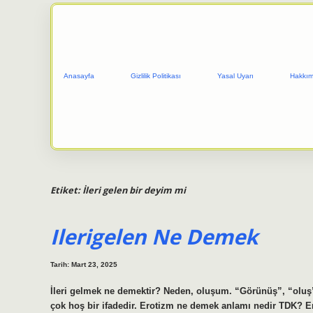
Anasayfa
Gizlilik Politikası
Yasal Uyarı
Hakkım
Etiket:
İleri gelen bir deyim mi
Ilerigelen Ne Demek
Tarih: Mart 23, 2025
İleri gelmek ne demektir? Neden, oluşum. “Görünüş”, “oluş” g
çok hoş bir ifadedir. Erotizm ne demek anlamı nedir TDK? Er