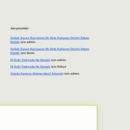
Son yorumlar
Soğuk Savaş Kavramını Ilk Defa Kullanan Devlet Adamı
Kimdir
için
admin
Soğuk Savaş Kavramını Ilk Defa Kullanan Devlet Adamı
Kimdir
için
Deniz
İŞ Eski Türkçede Ne Demek
için
admin
İŞ Eski Türkçede Ne Demek
için
Gökçe
Odada Kamera Oldugu Nasıl Anlaşılır
için
admin