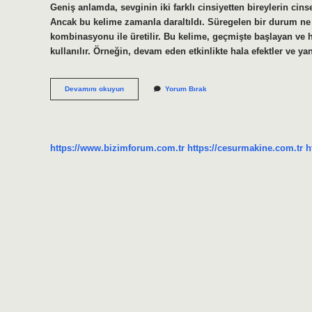
Geniş anlamda, sevginin iki farklı cinsiyetten bireylerin ci
Ancak bu kelime zamanla daraltıldı. Süregelen bir durum ne 
kombinasyonu ile üretilir. Bu kelime, geçmişte başlayan ve
kullanılır. Örneğin, devam eden etkinlikte hala efektler ve 
Ilerigelen
Devamını okuyun
Yorum Bırak
Ne
Demek
https://www.bizimforum.com.tr
https://cesurmakine.com.tr
h