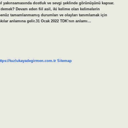
nsel yakınsamasında dostluk ve sevgi şeklinde görünüşünü kapsar.
demek? Devam eden fiil asil, iki kelime olan kelimelerin
 henüz tamamlanmamış durumları ve olayları tanımlamak için
yankılar anlamına gelir.31 Ocak 2022 TDK’nın anlamı…
ttps://tuzlukayadegirmen.com.tr
Sitemap