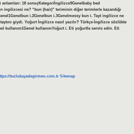
eki anlamları: 18 sonuçKategoriİngilizce9Genelbaby bed
ingilizcesi ne? “bun (hair)” teriminin diğer terimlerle kazandığı
Genel1Genelbun i.2Genelbun i.3Genelmessy bun i. Tayt ingilizce ne
aytını giydi. Yoğurt İngilizce nasıl yazılır? Türkçe-İngilizce sözlükte
l kullanım1Genel kullanımYoğurt i. Eti yoğurtla servis edin. Eti
ttps://tuzlukayadegirmen.com.tr
Sitemap