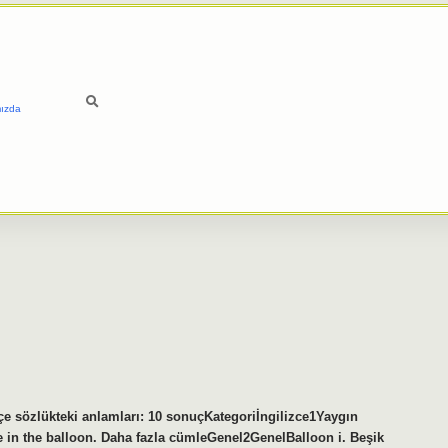
ızda
kçe sözlükteki anlamları: 10 sonuçKategoriİngilizce1Yaygın
e in the balloon. Daha fazla cümleGenel2GenelBalloon i. Beşik