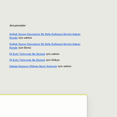
Son yorumlar
Soğuk Savaş Kavramını Ilk Defa Kullanan Devlet Adamı
Kimdir
için
admin
Soğuk Savaş Kavramını Ilk Defa Kullanan Devlet Adamı
Kimdir
için
Deniz
İŞ Eski Türkçede Ne Demek
için
admin
İŞ Eski Türkçede Ne Demek
için
Gökçe
Odada Kamera Oldugu Nasıl Anlaşılır
için
admin