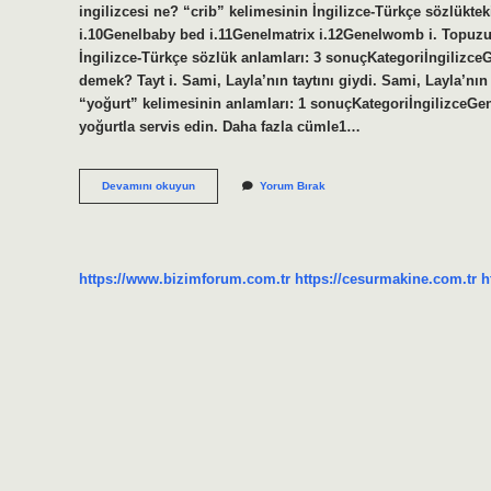
ingilizcesi ne? “crib” kelimesinin İngilizce-Türkçe sözlükt
i.10Genelbaby bed i.11Genelmatrix i.12Genelwomb i. Topuzun 
İngilizce-Türkçe sözlük anlamları: 3 sonuçKategoriİngilizce
demek? Tayt i. Sami, Layla’nın taytını giydi. Sami, Layla’nın t
“yoğurt” kelimesinin anlamları: 1 sonuçKategoriİngilizceGene
yoğurtla servis edin. Daha fazla cümle1…
Baltanin
Devamını okuyun
Yorum Bırak
Ingilizcesi
Ne
https://www.bizimforum.com.tr
https://cesurmakine.com.tr
h