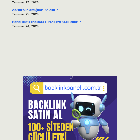
Temmuz 25, 2026
Asetilkolin arttığında ne olur ?
Temmuz 25, 2026
Kartal devlet hastanesi randevu nasıl alınır ?
Temmuz 24, 2026