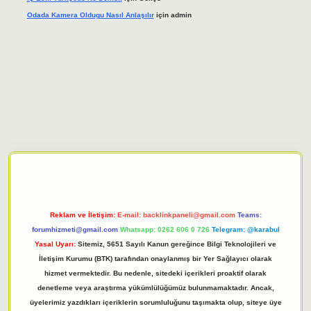
Odada Kamera Oldugu Nasıl Anlaşılır
için
admin
iriş adresi
tulipbett.net
Reklam ve İletişim:
E-mail:
backlinkpaneli@gmail.com
Teams:
forumhizmeti@gmail.com
Whatsapp: 0262 606 0 726
Telegram: @karabul
Yasal Uyarı:
Sitemiz, 5651 Sayılı Kanun gereğince Bilgi Teknolojileri ve
İletişim Kurumu (BTK) tarafından onaylanmış bir Yer Sağlayıcı olarak
hizmet vermektedir. Bu nedenle, sitedeki içerikleri proaktif olarak
denetleme veya araştırma yükümlülüğümüz bulunmamaktadır. Ancak,
üyelerimiz yazdıkları içeriklerin sorumluluğunu taşımakta olup, siteye üye