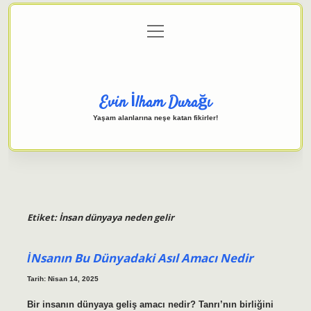
menüyü
Anasayfa
Gizlilik Politikası
Yasal Uyarı
aç
Hakkımızda
Evin İlham Durağı
Yaşam alanlarına neşe katan fikirler!
Etiket:
İnsan dünyaya neden gelir
İNsanın Bu Dünyadaki Asıl Amacı Nedir
Tarih: Nisan 14, 2025
Bir insanın dünyaya geliş amacı nedir? Tanrı’nın birliğini