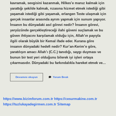
kavramak, sevgisini kazanmak, Hilkes’e maruz kalmak için
yarattığı şekilde kalmak, rızasına hizmet etmek istediği gibi
yaşamak istediği gibi yaşamak, erlangen Teste ulaşmak için
gerçek insanlar arasında ayrım yapmak için sunum yapıyor.
İnsanın bu dünyadaki asıl görevi nedir? İnsanın görevi,
yeryüzünde gerçekleştireceği ilahi güveni suçlamak ve bu
güven ihtiyacını karşılamak olduğu için, Allah’ın payıyla
ilgili olarak büyük bir Kemal ifade eder. Kurana göre
insanın dünyadaki hedefi nedir? Kur’an-Kerim’e göre,
yaratılışın amacı Allah’ı (C.C.) tanıdığı, saygı duyması ve
bunun bir test yeri olduğunu bilerek iyi işleri ortaya
çıkarmasıdır. Dünyadaki bu farkındalıkla hareket etmek ve…
İNsanın
Devamını okuyun
Yorum Bırak
Bu
Dünyadaki
Asıl
Amacı
Nedir
https://www.bizimforum.com.tr
https://cesurmakine.com.tr
https://tuzlukayadegirmen.com.tr
Sitemap