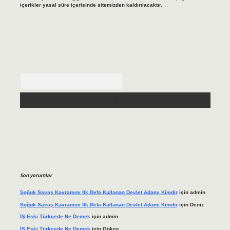
içerikler yasal süre içerisinde sitemizden kaldırılacaktır.
Arama
Son yorumlar
Soğuk Savaş Kavramını Ilk Defa Kullanan Devlet Adamı Kimdir
için
admin
Soğuk Savaş Kavramını Ilk Defa Kullanan Devlet Adamı Kimdir
için
Deniz
İŞ Eski Türkçede Ne Demek
için
admin
İŞ Eski Türkçede Ne Demek
için
Gökçe