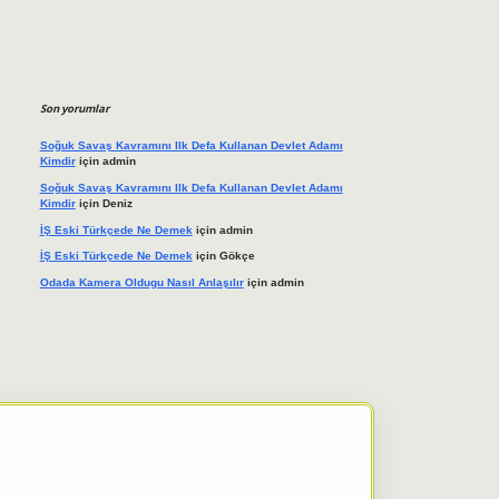
Son yorumlar
Soğuk Savaş Kavramını Ilk Defa Kullanan Devlet Adamı
Kimdir
için
admin
Soğuk Savaş Kavramını Ilk Defa Kullanan Devlet Adamı
Kimdir
için
Deniz
İŞ Eski Türkçede Ne Demek
için
admin
İŞ Eski Türkçede Ne Demek
için
Gökçe
Odada Kamera Oldugu Nasıl Anlaşılır
için
admin