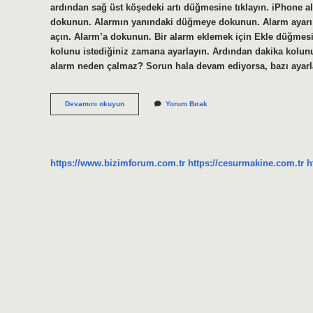
ardından sağ üst köşedeki artı düğmesine tıklayın. iPhone 
dokunun. Alarmın yanındaki düğmeye dokunun. Alarm ayarı na
açın. Alarm’a dokunun. Bir alarm eklemek için Ekle düğmesine
kolunu istediğiniz zamana ayarlayın. Ardından dakika kolu
alarm neden çalmaz? Sorun hala devam ediyorsa, bazı ayarl
Iphoneda
Devamını okuyun
Yorum Bırak
Alarm
Nasıl
https://www.bizimforum.com.tr
https://cesurmakine.com.tr
h