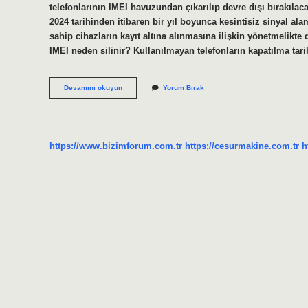
telefonlarının IMEI havuzundan çıkarılıp devre dışı bırakıla
2024 tarihinden itibaren bir yıl boyunca kesintisiz sinyal ala
sahip cihazların kayıt altına alınmasına ilişkin yönetmelikt
IMEI neden silinir? Kullanılmayan telefonların kapatılma tarih
Imei
Devamını okuyun
Yorum Bırak
Ne
Zaman
Siliniyor
https://www.bizimforum.com.tr
https://cesurmakine.com.tr
h