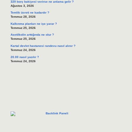
320 borç bakiyesi verirse ne anlama gelir ?
Ağustos 3, 2026
Temlik ücreti ne kadardır ?
Temmuz 28, 2026
Kalkınma planları ne işe yarar ?
Temmuz 25, 2026
Asetilkolin arttığında ne olur ?
Temmuz 25, 2026
Kartal devlet hastanesi randevu nasıl alınır ?
Temmuz 24, 2026
20.00 nasıl yazılır ?
Temmuz 24, 2026