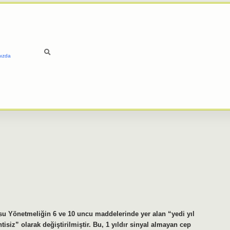
ızda
su Yönetmeliğin 6 ve 10 uncu maddelerinde yer alan “yedi yıl
ntisiz” olarak değiştirilmiştir. Bu, 1 yıldır sinyal almayan cep