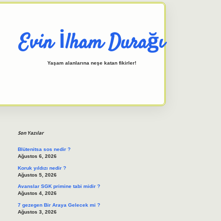
Evin İlham Durağı
Yaşam alanlarına neşe katan fikirler!
Sidebar
elexbet giriş adresi
tulipbett.
Son Yazılar
Blütenitsa sos nedir ?
Ağustos 6, 2026
Koruk yıldızı nedir ?
Ağustos 5, 2026
Avanslar SGK primine tabi midir ?
Ağustos 4, 2026
7 gezegen Bir Araya Gelecek mi ?
Ağustos 3, 2026