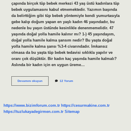
çapında birçok tüp bebek merkezi 43 yaş üstü kadınlara tüp
bebek uygulamasını kabul etmemektedir. Yazımın başında
da belirttiğim gibi tüp bebek yöntemiyle kendi yumurtasıyla
gebe kalıp doğum yapan en yaşlı kadın 46 yaşındadır, bu
nedenle bu yaşın üstünde kesinlikle denenmemelidir. 47
yaşında doğal yolla hamile kalınır mı? 1-) 45 yaşındayım,
doğal yolla hamile kalma şansım nedir? Bu yaşta doğal
yolla hamile kalma şansı %3-4 civarındadır. İmkansız
olmasa da bu yaşta tüp bebek tedavisi sıklıkla yapılır ve
oranı çok düşüktür. Bir kadın kaç yaşında hamile kalmalı?
Aslında bir kadın için en uygun üreme…
Kadınlarda
Devamını okuyun
12 Yorum
Doğurganlık
Kaç
Yaşında
Biter
https://www.bizimforum.com.tr
https://cesurmakine.com.tr
https://tuzlukayadegirmen.com.tr
Sitemap