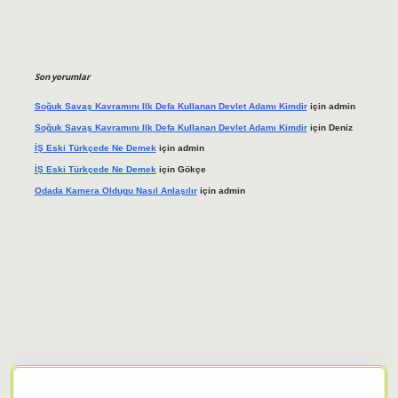
Son yorumlar
Soğuk Savaş Kavramını Ilk Defa Kullanan Devlet Adamı Kimdir
için
admin
Soğuk Savaş Kavramını Ilk Defa Kullanan Devlet Adamı Kimdir
için
Deniz
İŞ Eski Türkçede Ne Demek
için
admin
İŞ Eski Türkçede Ne Demek
için
Gökçe
Odada Kamera Oldugu Nasıl Anlaşılır
için
admin
iş adresi
tulipbett.net