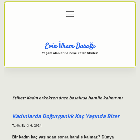
menüyü
Anasayfa
Gizlilik Politikası
Yasal Uyarı
aç
Hakkımızda
Evin İlham Durağı
Yaşam alanlarına neşe katan fikirler!
Etiket:
Kadın erkekten önce boşalırsa hamile kalınır mı
Kadınlarda Doğurganlık Kaç Yaşında Biter
Tarih: Eylül 6, 2024
Bir kadın kaç yaşından sonra hamile kalmaz? Dünya