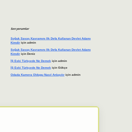
Son yorumlar
Soğuk Savaş Kavramını Ilk Defa Kullanan Devlet Adamı
Kimdir
için
admin
Soğuk Savaş Kavramını Ilk Defa Kullanan Devlet Adamı
Kimdir
için
Deniz
İŞ Eski Türkçede Ne Demek
için
admin
İŞ Eski Türkçede Ne Demek
için
Gökçe
Odada Kamera Oldugu Nasıl Anlaşılır
için
admin